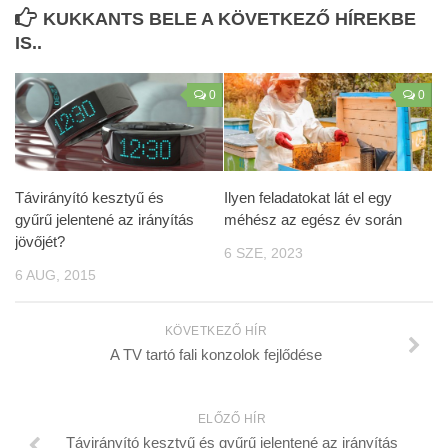
KUKKANTS BELE A KÖVETKEZŐ HÍREKBE
IS..
0
0
Távirányító kesztyű és
Ilyen feladatokat lát el egy
gyűrű jelentené az irányítás
méhész az egész év során
jövőjét?
6 SZE, 2023
6 AUG, 2015
KÖVETKEZŐ HÍR
A TV tartó fali konzolok fejlődése
ELŐZŐ HÍR
Távirányító kesztyű és gyűrű jelentené az irányítás