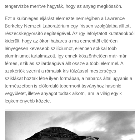
tengervízbe merítve hagyták, hogy az anyag megkössön.
Ezt a különleges eljárást elemezte nemrégiben a Lawrence
Berkeley Nemzeti Laboratórium egy frissen szolgálatba állított
részecskegyorsító segítségével. Az így lefolytatott kutatásokból
kiderült, hogy az ókori habarcs a ma cementtől eltérően
lényegesen kevesebb szilíciumot, ellenben sokkal több
alumíniumot tartalmazott, így ennek köszönhetően már-már
fémes, sziklás szilárdságúvá állt össze a többi elemmel. A
szakértők szerint a rómaiak kis túlzással mesterséges
sziklákat hoztak létre ilyen formában, a habarcs által ugyanis a
természetben is előforduló tobermorit ásványhoz hasonló
vegyületet, illetve anyagot tudtak alkotni, ami a világ egyik
legkeményebb kőzete.