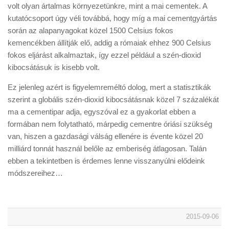
volt olyan ártalmas környezetünkre, mint a mai cementek. A
kutatócsoport úgy véli továbbá, hogy míg a mai cementgyártás
során az alapanyagokat közel 1500 Celsius fokos
kemencékben állítják elő, addig a rómaiak ehhez 900 Celsius
fokos eljárást alkalmaztak, így ezzel például a szén-dioxid
kibocsátásuk is kisebb volt.
Ez jelenleg azért is figyelemreméltó dolog, mert a statisztikák
szerint a globális szén-dioxid kibocsátásnak közel 7 százalékát
ma a cementipar adja, egyszóval ez a gyakorlat ebben a
formában nem folytatható, márpedig cementre óriási szükség
van, hiszen a gazdasági válság ellenére is évente közel 20
milliárd tonnát használ belőle az emberiség átlagosan. Talán
ebben a tekintetben is érdemes lenne visszanyúlni elődeink
módszereihez…
2015-09-06