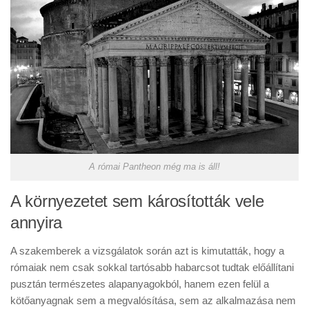
A római Pantheon még ma is áll!
A környezetet sem károsították vele
annyira
A szakemberek a vizsgálatok során azt is kimutatták, hogy a
rómaiak nem csak sokkal tartósabb habarcsot tudtak előállítani
pusztán természetes alapanyagokból, hanem ezen felül a
kötőanyagnak sem a megvalósítása, sem az alkalmazása nem