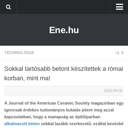
Főoldal
Ene.hu
Alternatív Energia
Technológia
Életmód
TECHNOLÓGIA
0
Sokkal tartósabb betont készítettek a római
korban, mint ma!
2015-09-06
A Journal of the American Ceramic Society magazinban egy
igencsak érdekes tudományos kutatás jelent meg azzal
kapcsolatban, hogy a manapság az építőiparban
alkalmazott beton
sokkal lazább szerkezetű, ezáltal kevésbé