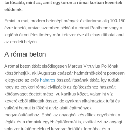
tartósabb, mint az, amit egykoron a római korban kevertek
elődeink.
Emiatt a mai, modern betonépítmények élettartama alig 100-150
évre tehető, amivel szemben például a római Pantheon vagy a
legtöbb ókori létesítmény már kétezer éve áll elpusztíthatatlanul
az eredeti helyén.
A római beton
A római beton titkát elsődlegesen Marcus Vitruvius Polliónak
köszönhetjük, aki Augustus császár hadmérnökeként pontosan
lejegyezte az erős
habarcs
összeállításának titkát. Így tudjuk,
hogy az egykori római civilizáció az építkezéshez használt
kötőanyagot égetett mész, vulkanikus kőzet, valamint víz
keverékéből állították össze, de gyakran alkalmaztak tufát és
vulkáni hamut is főként a víz alatti építmények
megvalósításához. Ebből az anyagból készültek egyébiránt a
téglák és a rómaiak egyéb építőformái is, ezáltal ezt az anyagt
sokszor tufatörmelékkel keverve öntötték formába, és a