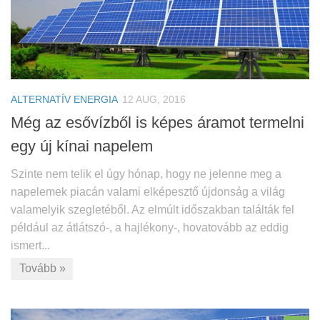
ALTERNATÍV ENERGIA
12 AUG, 2016
Még az esővízből is képes áramot termelni
egy új kínai napelem
Szinte nem telik el úgy hónap, hogy ne jelenne meg a
napelemek piacán valami elképesztő újdonság a világ
valamelyik szegletéből. Az elmúlt időszakban találták fel
például az átlátszó-, a hajlékony-, hovatovább az eddig
ismert...
Tovább »