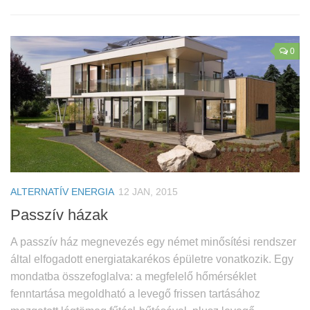
0
ALTERNATÍV ENERGIA
12 JAN, 2015
Passzív házak
A passzív ház megnevezés egy német minősítési rendszer
által elfogadott energiatakarékos épületre vonatkozik. Egy
mondatba összefoglalva: a megfelelő hőmérséklet
fenntartása megoldható a levegő frissen tartásához