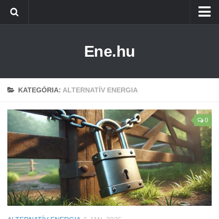
Főoldal
Ene.hu
Alternatív Energia
Technológia
Életmód
KATEGÓRIA:
ALTERNATÍV ENERGIA
0