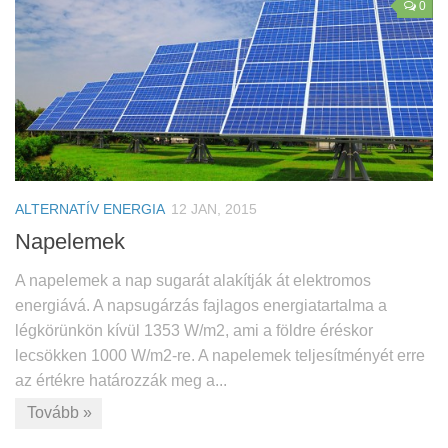
0
ALTERNATÍV ENERGIA
12 JAN, 2015
Napelemek
A napelemek a nap sugarát alakítják át elektromos
energiává. A napsugárzás fajlagos energiatartalma a
légkörünkön kívül 1353 W/m2, ami a földre éréskor
lecsökken 1000 W/m2-re. A napelemek teljesítményét erre
az értékre határozzák meg a...
Tovább »