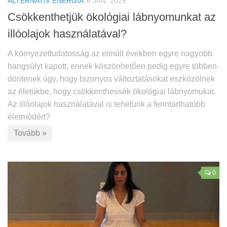
ALTERNATÍV ENERGIA
6 JAN, 2025
Csökkenthetjük ökológiai lábnyomunkat az
illóolajok használatával?
A környezettudatosság az elmúlt években egyre nagyobb
hangsúlyt kapott, ennek köszönhetően pedig egyre többen
döntenek úgy, hogy bizonyos változtatásokat eszközölnek
az életükbe, hogy csökkenthessék ökológiai lábnyomukat.
Az illóolajok használatával is tehetünk a fenntarthatóbb
életmódért?
Tovább »
0