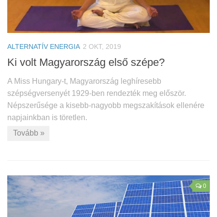
ALTERNATÍV ENERGIA
2 OKT, 2019
Ki volt Magyarország első szépe?
A Miss Hungary-t, Magyarország leghíresebb
szépségversenyét 1929-ben rendezték meg először.
Népszerűsége a kisebb-nagyobb megszakítások ellenére
napjainkban is töretlen.
Tovább »
0