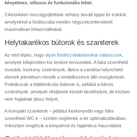
kényelmes, stílusos és funkcionális lehet.
Cikkünkben összegyűjtöttünk néhány bevált tippet és trükköt,
amelyekkel a fürdőszoba minden négyzetcentiméterét
maximálisan kihasználhatod.
Helytakarékos bútorok és szaniterek
Az első lépés, hogy
olyan fürdőszobabútorokat válasszunk
,
amelyek kifejezetten kis terekre tervezettek. A falra szerelhető
mosdók, keskeny szekrények, illetve a sarokba helyezhető
elemek jelentősen növelik a rendelkezésre álló mozgásteret.
Praktikusak a többfunkciós bútorok is, például a tükrös
szekrények, amelyek elrejtenek kisebb tárolóhelyet, de közben
nem foglalnak plusz helyet.
A kompakt szaniterek – például keskenyebb vagy falra
szerelhető WC-k – szintén segítenek a tér optimalizálásában,
miközben megőrzik a kényelmet és higiénikus használatot.