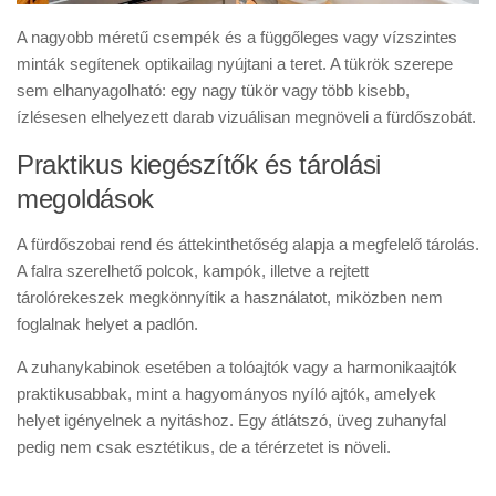
A nagyobb méretű csempék és a függőleges vagy vízszintes
minták segítenek optikailag nyújtani a teret. A tükrök szerepe
sem elhanyagolható: egy nagy tükör vagy több kisebb,
ízlésesen elhelyezett darab vizuálisan megnöveli a fürdőszobát.
Praktikus kiegészítők és tárolási
megoldások
A fürdőszobai rend és áttekinthetőség alapja a megfelelő tárolás.
A falra szerelhető polcok, kampók, illetve a rejtett
tárolórekeszek megkönnyítik a használatot, miközben nem
foglalnak helyet a padlón.
A zuhanykabinok esetében a tolóajtók vagy a harmonikaajtók
praktikusabbak, mint a hagyományos nyíló ajtók, amelyek
helyet igényelnek a nyitáshoz. Egy átlátszó, üveg zuhanyfal
pedig nem csak esztétikus, de a térérzetet is növeli.