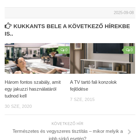
2025-09-08
KUKKANTS BELE A KÖVETKEZŐ HÍREKBE
IS..
0
0
Három fontos szabály, amit
A TV tartó fali konzolok
egy jakuzzi használatáról
fejlődése
tudnod kell
7 SZE, 2015
30 SZE, 2020
KÖVETKEZŐ HÍR
Természetes és vegyszeres tisztítás – mikor melyik a
jobb sírkő esetén?