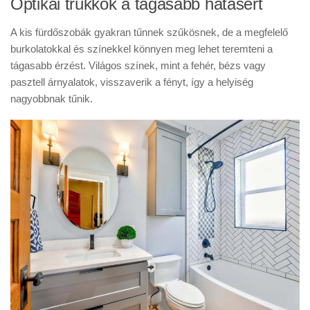
Optikai trükkök a tágasabb hatásért
A kis fürdőszobák gyakran tűnnek szűkösnek, de a megfelelő
burkolatokkal és színekkel könnyen meg lehet teremteni a
tágasabb érzést. Világos színek, mint a fehér, bézs vagy
pasztell árnyalatok, visszaverik a fényt, így a helyiség
nagyobbnak tűnik.