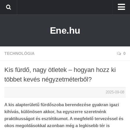
Főoldal
Ene.hu
Alternatív Energia
Technológia
Életmód
TECHNOLÓGIA
0
Kis fürdő, nagy ötletek – hogyan hozz ki
többet kevés négyzetméterből?
2025-09-08
A kis alapterületű fürdőszoba berendezése gyakran igazi
kihívás, különösen akkor, ha egyszerre szeretnénk
praktikusságot és esztétikumot. A megfelelő tervezéssel és
okos megoldásokkal azonban még a legkisebb tér is