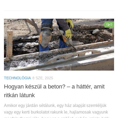
0
TECHNOLÓGIA
8 SZE, 2025
Hogyan készül a beton? – a háttér, amit
ritkán látunk
Amikor egy járdán sétálunk, egy ház alapját szemléljük
vagy egy kerti burkolatot rakunk le, hajlamosak vagyunk