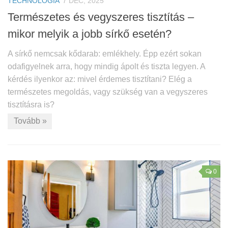
TECHNOLÓGIA
7 DEC, 2025
Természetes és vegyszeres tisztítás –
mikor melyik a jobb sírkő esetén?
A sírkő nemcsak kődarab: emlékhely. Épp ezért sokan
odafigyelnek arra, hogy mindig ápolt és tiszta legyen. A
kérdés ilyenkor az: mivel érdemes tisztítani? Elég a
természetes megoldás, vagy szükség van a vegyszeres
tisztításra is?
Tovább »
0