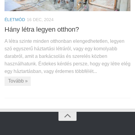
ÉLETMÓD
16 DEC, 2024
Hány létra legyen otthon?
A létra szinte minden otthonban elengedhetetlen, legyen
szó egyszerű háztartási létráról, vagy egy komolyabb
darabról, amit a barkácsolás és szerelés közben
használhatunk. Érdekes kérdés persze, hogy egy létre elég
egy háztartásban, vagy érdemes többfélét...
Tovább »