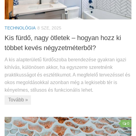
TECHNOLÓGIA
8 SZE, 2025
Kis fürdő, nagy ötletek – hogyan hozz ki
többet kevés négyzetméterből?
A kis alapterületű fürdőszoba berendezése gyakran igazi
kihívás, különösen akkor, ha egyszerre szeretnénk
praktikusságot és esztétikumot. A megfelelő tervezéssel és
okos megoldásokkal azonban még a legkisebb tér is
kényelmes, stílusos és funkcionális lehet.
Tovább »
0