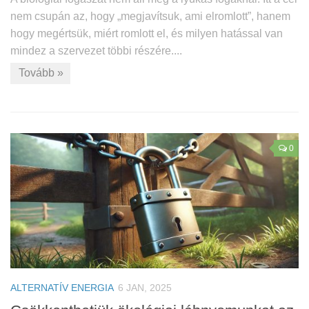
nem csupán az, hogy „megjavítsuk, ami elromlott”, hanem
hogy megértsük, miért romlott el, és milyen hatással van
mindez a szervezet többi részére....
Tovább »
0
ALTERNATÍV ENERGIA
6 JAN, 2025