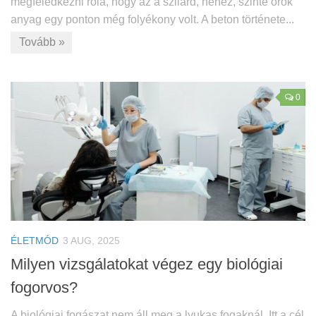
megfeledkezni róla, hogy az a szilárd, nehéz, szinte örök
anyag egy ponton még folyékony volt. A beton története...
Tovább »
0
ÉLETMÓD
3 AUG, 2025
Milyen vizsgálatokat végez egy biológiai
fogorvos?
A biológiai fogászat nem áll meg a lyukas fogaknál. Itt a cél