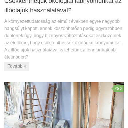
Csökkenthetjük ökológiai lábnyomunkat az
illóolajok használatával?
A környezettudatosság az elmúlt években egyre nagyobb
hangsúlyt kapott, ennek köszönhetően pedig egyre többen
döntenek úgy, hogy bizonyos változtatásokat eszközölnek
az életükbe, hogy csökkenthessék ökológiai lábnyomukat.
Az illóolajok használatával is tehetünk a fenntarthatóbb
életmódért?
Tovább »
0