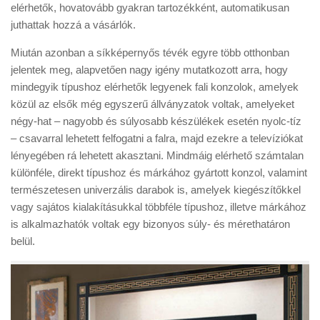
elérhetők, hovatovább gyakran tartozékként, automatikusan
juthattak hozzá a vásárlók.
Miután azonban a síkképernyős tévék egyre több otthonban
jelentek meg, alapvetően nagy igény mutatkozott arra, hogy
mindegyik típushoz elérhetők legyenek fali konzolok, amelyek
közül az elsők még egyszerű állványzatok voltak, amelyeket
négy-hat – nagyobb és súlyosabb készülékek esetén nyolc-tíz
– csavarral lehetett felfogatni a falra, majd ezekre a televíziókat
lényegében rá lehetett akasztani. Mindmáig elérhető számtalan
különféle, direkt típushoz és márkához gyártott konzol, valamint
természetesen univerzális darabok is, amelyek kiegészítőkkel
vagy sajátos kialakításukkal többféle típushoz, illetve márkához
is alkalmazhatók voltak egy bizonyos súly- és mérethatáron
belül.