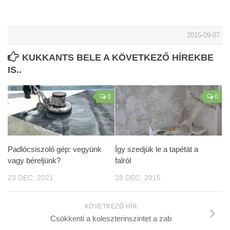
2015-09-07
KUKKANTS BELE A KÖVETKEZŐ HÍREKBE
IS..
0
0
Padlócsiszoló gép: vegyünk
Így szedjük le a tapétát a
vagy béreljünk?
falról
23 DEC, 2021
28 DEC, 2015
KÖVETKEZŐ HÍR
Csökkenti a koleszterinszintet a zab