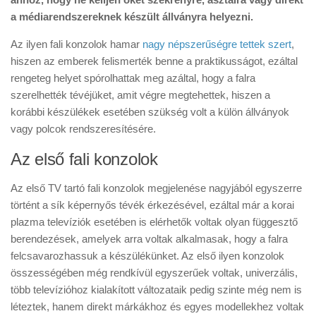
a médiarendszereknek készült állványra helyezni.
Az ilyen fali konzolok hamar
nagy népszerűségre tettek szert
,
hiszen az emberek felismerték benne a praktikusságot, ezáltal
rengeteg helyet spórolhattak meg azáltal, hogy a falra
szerelhették tévéjüket, amit végre megtehettek, hiszen a
korábbi készülékek esetében szükség volt a külön állványok
vagy polcok rendszeresítésére.
Az első fali konzolok
Az első TV tartó fali konzolok megjelenése nagyjából egyszerre
történt a sík képernyős tévék érkezésével, ezáltal már a korai
plazma televíziók esetében is elérhetők voltak olyan függesztő
berendezések, amelyek arra voltak alkalmasak, hogy a falra
felcsavarozhassuk a készülékünket. Az első ilyen konzolok
összességében még rendkívül egyszerűek voltak, univerzális,
több televízióhoz kialakított változataik pedig szinte még nem is
léteztek, hanem direkt márkákhoz és egyes modellekhez voltak