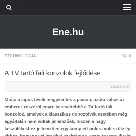
Főoldal
Ene.hu
Alternatív Energia
Technológia
Életmód
TECHNOLÓGIA
0
A TV tartó fali konzolok fejlődése
2015-09-07
Mióta a lapos tévék megjelentek a piacon, azóta váltak az
emberek részéről egyre keresettebbé a TV tartó fali
konzolok, amelyek a klasszikus doboztévék esetében még
egyáltalán nem voltak jellemzőek, hiszen a nagy
készülékekhez jellemzően egy komplett polcra volt szükség
ahhoz, hogy ne kelljen őket szekrényre, asztalra vagy direkt