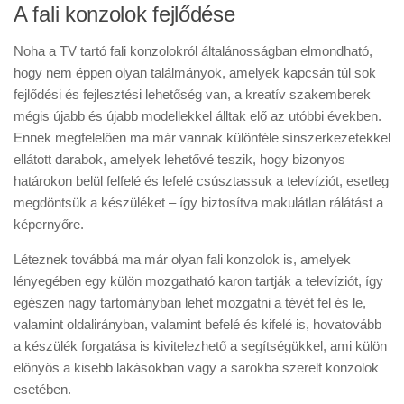
A fali konzolok fejlődése
Noha a TV tartó fali konzolokról általánosságban elmondható,
hogy nem éppen olyan találmányok, amelyek kapcsán túl sok
fejlődési és fejlesztési lehetőség van, a kreatív szakemberek
mégis újabb és újabb modellekkel álltak elő az utóbbi években.
Ennek megfelelően ma már vannak különféle sínszerkezetekkel
ellátott darabok, amelyek lehetővé teszik, hogy bizonyos
határokon belül felfelé és lefelé csúsztassuk a televíziót, esetleg
megdöntsük a készüléket – így biztosítva makulátlan rálátást a
képernyőre.
Léteznek továbbá ma már olyan fali konzolok is, amelyek
lényegében egy külön mozgatható karon tartják a televíziót, így
egészen nagy tartományban lehet mozgatni a tévét fel és le,
valamint oldalirányban, valamint befelé és kifelé is, hovatovább
a készülék forgatása is kivitelezhető a segítségükkel, ami külön
előnyös a kisebb lakásokban vagy a sarokba szerelt konzolok
esetében.