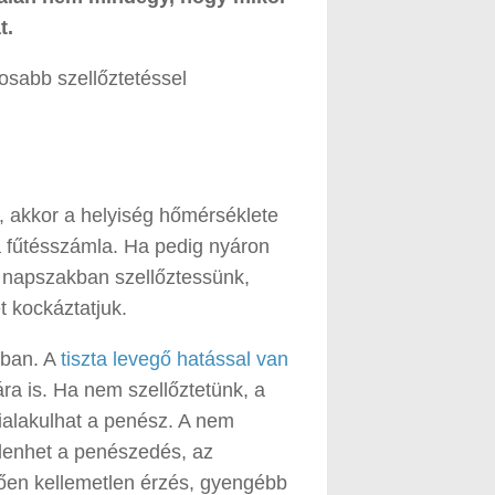
t.
osabb szellőztetéssel
t, akkor a helyiség hőmérséklete
a fűtésszámla. Ha pedig nyáron
ő napszakban szellőztessünk,
 kockáztatjuk.
kban. A
tiszta levegő hatással van
ára is. Ha nem szellőztetünk, a
alakulhat a penész. A nem
elenhet a penészedés, az
tően kellemetlen érzés, gyengébb