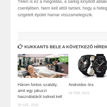
Télen is ez a megoldás, a sarkig kinyitott abla
cseréjében. Nem kell attól tartani, hogy a hideg
szigetelt épület hamar visszamelegszik.
KUKKANTS BELE A KÖVETKEZŐ HÍREKB
0
Három fontos szabály,
Androidos óra
amit egy jakuzzi
26 FEB, 2015
használatáról tudnod kell
30 SZE, 2020