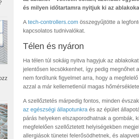
?
és milyen időtartamra nyitjuk ki az ablakoka
A
tech-controllers.com
összegyűjtötte a legfont
kapcsolatos tudnivalókat.
Télen és nyáron
Ha télen túl sokáig nyitva hagyjuk az ablakoka
jelentősen lecsökkenhet, így pedig megnőhet 
nem fordítunk figyelmet arra, hogy a megfelel
ozz
azzal a már kellemetlenül magas hőmérsékletet
A szellőztetés márpedig fontos, minden évsza
az egészségi állapotunkra
és az épület állapot
párás helyeken elszaporodhatnak a gombák, ki
megfelelően szellőztetett helyiségekben megj
allergiások tünetei felerősödhetnek, és alapve