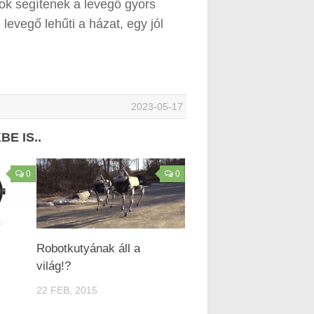
kok segítenek a levegő gyors
 levegő lehűti a házat, egy jól
2023-05-17
E IS..
0
0
Robotkutyának áll a
világ!?
22 FEB, 2015