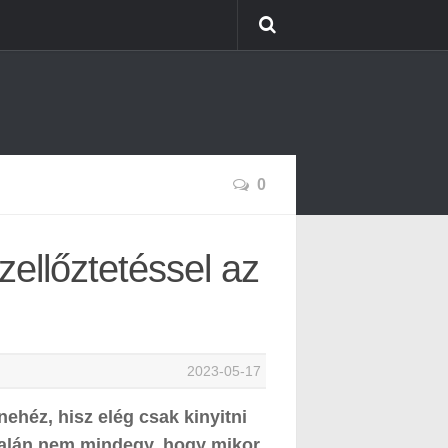
0
szellőztetéssel az
2023-05-17
nehéz, hisz elég csak kinyitni
ltalán nem mindegy, hogy mikor