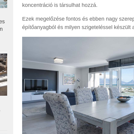
koncentráció is társulhat hozzá.
Ezek megelőzése fontos és ebben nagy szerep
es
építőanyagból és milyen szigeteléssel készült 
en
,