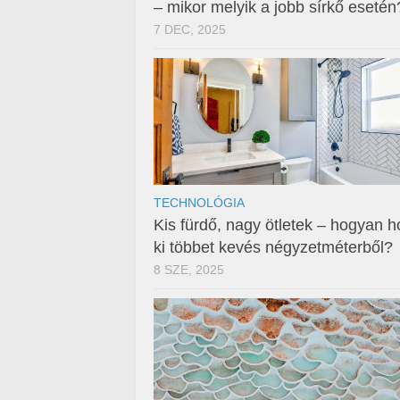
– mikor melyik a jobb sírkő esetén
7 DEC, 2025
TECHNOLÓGIA
Kis fürdő, nagy ötletek – hogyan h
ki többet kevés négyzetméterből?
8 SZE, 2025