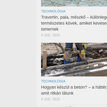
TECHNOLÓGIA
Travertin, pala, mészkő – különleg
természetes kövek, amiket keves
ismernek
8 SZE, 2025
TECHNOLÓGIA
Hogyan készül a beton? – a háttér
amit ritkán látunk
8 SZE, 2025