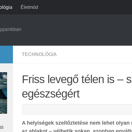
ológia
Életmód
apjainkban
TECHNOLÓGIA
Friss levegő télen is – 
egészségért
A helyiségek szellőztetése nem lehet olyan 
ás
az ablakot – vélhetik sokan, azonban egyá