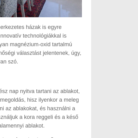
erkezetes házak is egyre
novatív technológiákkal is
olyan magnézium-oxid tartalmú
nőségi választást jelentenek, úgy,
van szó.
z nap nyitva tartani az ablakot,
 megoldás, hisz ilyenkor a meleg
ni az ablakokat, és használni a
ználjuk a kora reggeli és a késő
valamennyi ablakot.