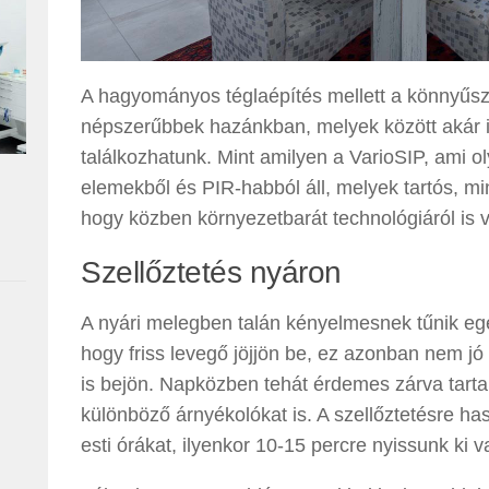
A hagyományos téglaépítés mellett a könnyűsz
népszerűbbek hazánkban, melyek között akár in
találkozhatunk. Mint amilyen a VarioSIP, ami 
elemekből és PIR-habból áll, melyek tartós, mi
hogy közben környezetbarát technológiáról is 
Szellőztetés nyáron
A nyári melegben talán kényelmesnek tűnik egés
hogy friss levegő jöjjön be, ez azonban nem jó
is bejön. Napközben tehát érdemes zárva tarta
különböző árnyékolókat is. A szellőztetésre has
esti órákat, ilyenkor 10-15 percre nyissunk ki 