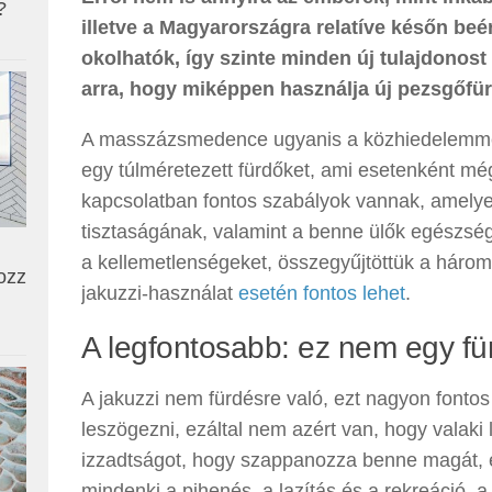
?
illetve a Magyarországra relatíve későn 
okolhatók, így szinte minden új tulajdonost
arra, hogy miképpen használja új pezsgőfür
A masszázsmedence ugyanis a közhiedelemmel 
egy túlméretezett fürdőket, ami esetenként mé
kapcsolatban fontos szabályok vannak, amelyeke
tisztaságának, valamint a benne ülők egészsé
a kellemetlenségeket, összegyűjtöttük a három
ozz
jakuzzi-használat
esetén fontos lehet
.
A legfontosabb: ez nem egy fü
A jakuzzi nem fürdésre való, ezt nagyon fontos 
leszögezni, ezáltal nem azért van, hogy valak
izzadtságot, hogy szappanozza benne magát, 
mindenki a pihenés, a lazítás és a rekreáció, 