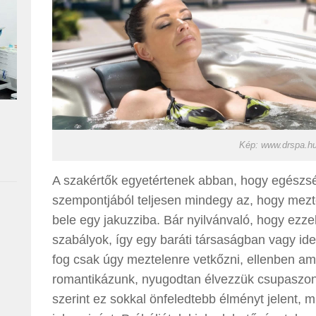
Kép: www.drspa.h
A szakértők egyetértenek abban, hogy egészs
szempontjából teljesen mindegy az, hogy mezt
bele egy jakuzziba. Bár nyilvánvaló, hogy ezz
szabályok, így egy baráti társaságban vagy id
fog csak úgy meztelenre vetkőzni, ellenben a
romantikázunk, nyugodtan élvezzük csupaszon
szerint ez sokkal önfeledtebb élményt jelent, m