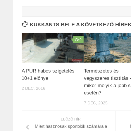
KUKKANTS BELE A KÖVETKEZŐ HÍREKB
0
A PUR habos szigetelés
Természetes és
10+1 előnye
vegyszeres tisztítás 
mikor melyik a jobb s
2 DEC, 2016
esetén?
7 DEC, 2025
ELŐZŐ HÍR
Miért hasznosak sportolók számára a