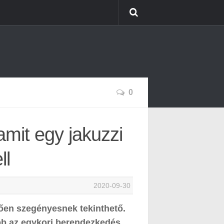
0
amit egy jakuzzi
ll
2020-09-30
ően szegényesnek tekinthető.
bb az egykori berendezkedés,