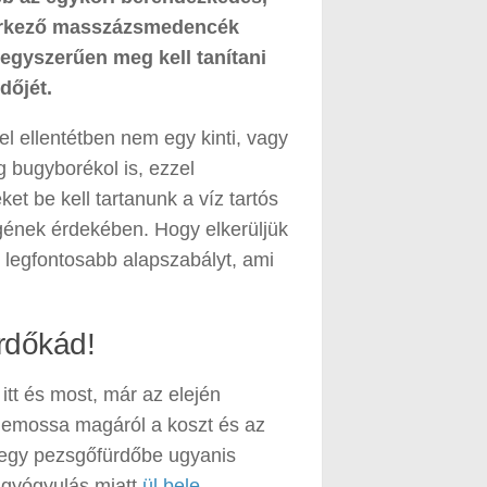
beérkező masszázsmedencék
 egyszerűen meg kell tanítani
dőjét.
ellentétben nem egy kinti, vagy
g bugyborékol is, ezzel
t be kell tartanunk a víz tartós
gének érdekében. Hogy elkerüljük
 legfontosabb alapszabályt, ami
rdőkád!
itt és most, már az elején
i lemossa magáról a koszt és az
egy pezsgőfürdőbe ugyanis
a gyógyulás miatt
ül bele
.