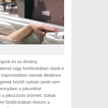
u
égünk és az élmény
elenül vagy fürdőruhában ülünk-e
el kapcsolatban vannak általános
egenek között nyilván senki sem
mennyiben a párunkkal
 a jakuzzizás örömeit. Sokak
int fürdőruhában élvezni a