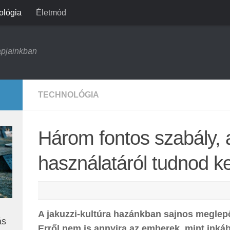
ológia
Életmód
apjainkban
TECHNOLÓGIA
Három fontos szabály, 
használatáról tudnod ke
A jakuzzi-kultúra hazánkban sajnos meglep
ás
Erről nem is annyira az emberek, mint inká