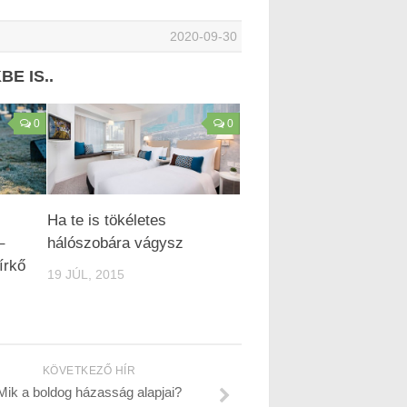
2020-09-30
E IS..
0
0
Ha te is tökéletes
–
hálószobára vágysz
írkő
19 JÚL, 2015
KÖVETKEZŐ HÍR
Mik a boldog házasság alapjai?