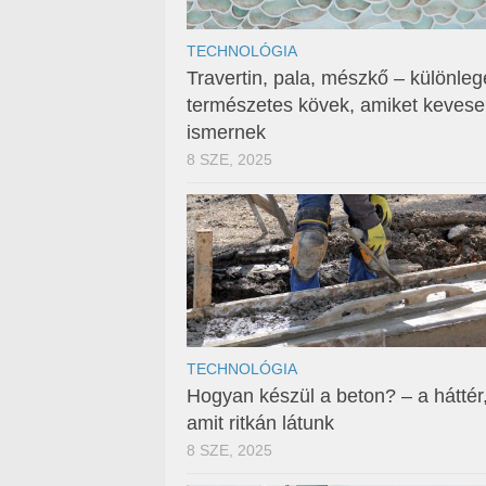
TECHNOLÓGIA
Travertin, pala, mészkő – különleg
természetes kövek, amiket keves
ismernek
8 SZE, 2025
TECHNOLÓGIA
Hogyan készül a beton? – a háttér
amit ritkán látunk
8 SZE, 2025