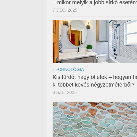
– mikor melyik a jobb sírkő esetén
7 DEC, 2025
TECHNOLÓGIA
Kis fürdő, nagy ötletek – hogyan h
ki többet kevés négyzetméterből?
8 SZE, 2025