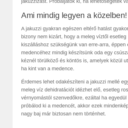
jakuzzizást. Próbáljátok ki, ha lehetőségetek v
Ami mindig legyen a közelben!
A jakuzzi gyakran egészen eltérő hatást gyakor
bizony nem kizárt, hogy a meleg víztől esetleg
kiszálláshoz szükségünk van erre-arra, éppen e
medencéhez mindig készítsünk oda egy csúszá
kéznél törülköző és köntös is, amelyek közül u
ha kint van a medence.
Érdemes lehet odakészíteni a jakuzzi mellé egy 
meleg víz dehidratációt idézhet elő, esetleg r
vérnyomástól szenvedőkre, ezáltal ha egyedül
próbálod ki a medencét, akkor ezek mindenké
nagy baj már biztosan nem történhet.