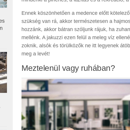
Ennek köszönhetően a medence előtt kötelez
es
szükség van rá, akkor természetesen a hajmos
en
hozzánk, akkor bátran szóljunk rájuk, ha zuha
mellénk. A jakuzzi ezen felül a meleg víz elle
zoknik, alsók és törülközők ne itt legyenek átöb
meg a levét!
Meztelenül vagy ruhában?
,