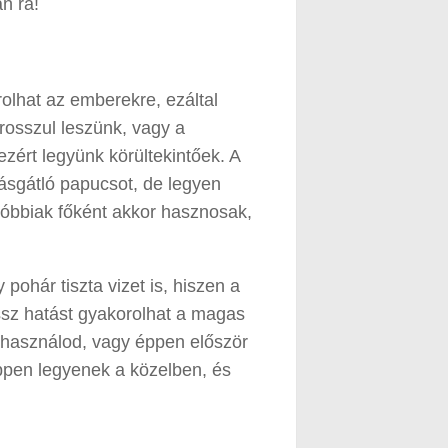
an rá!
olhat az emberekre, ezáltal
 rosszul leszünk, vagy a
zért legyünk körültekintőek. A
sgátló papucsot, de legyen
tóbbiak főként akkor hasznosak,
pohár tiszta vizet is, hiszen a
ossz hatást gyakorolhat a magas
 használod, vagy éppen először
ppen legyenek a közelben, és