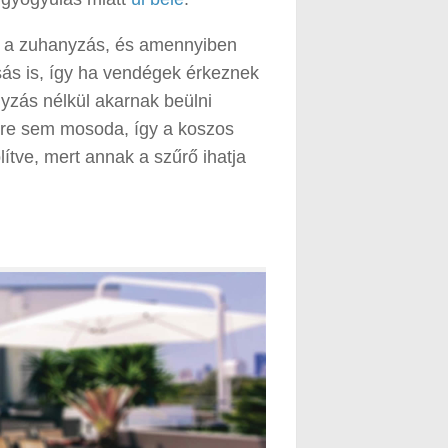
ő a zuhanyzás, és amennyiben
ás is, így ha vendégek érkeznek
nyzás nélkül akarnak beülni
nére sem mosoda, így a koszos
lítve, mert annak a szűrő ihatja