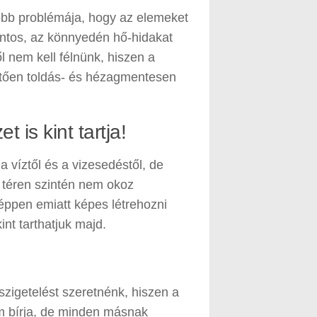
bb problémája, hogy az elemeket
ontos, az könnyedén hő-hidakat
 nem kell félnünk, hiszen a
tően toldás- és hézagmentesen
t is kint tartja!
 víztől és a vizesedéstől, de
 téren szintén nem okoz
éppen emiatt képes létrehozni
int tarthatjuk majd.
szigetelést szeretnénk, hiszen a
m bírja, de minden másnak