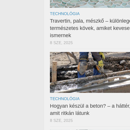
TECHNOLÓGIA
Travertin, pala, mészkő – különleg
természetes kövek, amiket keves
ismernek
8 SZE, 2025
TECHNOLÓGIA
Hogyan készül a beton? – a háttér
amit ritkán látunk
8 SZE, 2025