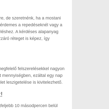
e, de szeretnénk, ha a mostani
r érdemes a repedéseknél vagy a
eléshez. A kérdéses alapanyag
záró réteget is képez, így
egfelelő felszerelésekkel nagyon
nt mennyiségben, ezáltal egy nap
t leszigetelése is kivitelezhető.
!
gfeljebb 10 másodpercen belül