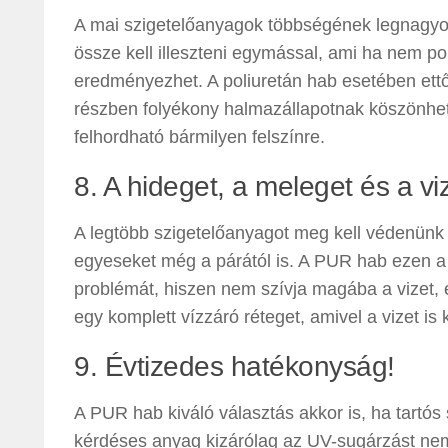
A mai szigetelőanyagok többségének legnagyo
össze kell illeszteni egymással, ami ha nem p
eredményezhet. A poliuretán hab esetében ettől
részben folyékony halmazállapotnak köszönhe
felhordható bármilyen felszínre.
8. A hideget, a meleget és a vize
A legtöbb szigetelőanyagot meg kell védenünk a
egyeseket még a párától is. A PUR hab ezen a
problémát, hiszen nem szívja magába a vizet, 
egy komplett vízzáró réteget, amivel a vizet is k
9. Évtizedes hatékonyság!
A PUR hab kiváló választás akkor is, ha tartós 
kérdéses anyag kizárólag az UV-sugárzást ne