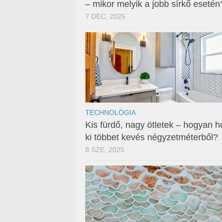
– mikor melyik a jobb sírkő esetén
7 DEC, 2025
TECHNOLÓGIA
Kis fürdő, nagy ötletek – hogyan h
ki többet kevés négyzetméterből?
8 SZE, 2025