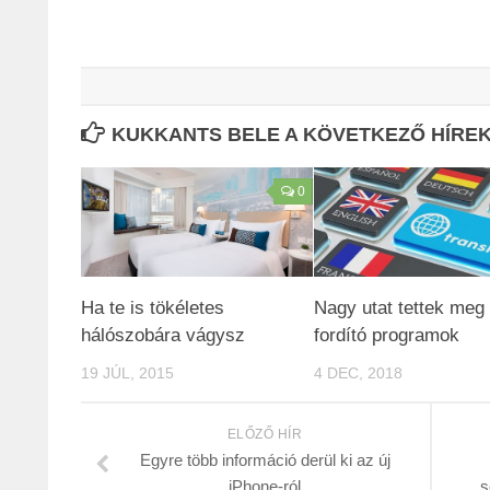
KUKKANTS BELE A KÖVETKEZŐ HÍREKB
0
Ha te is tökéletes
Nagy utat tettek meg
hálószobára vágysz
fordító programok
19 JÚL, 2015
4 DEC, 2018
ELŐZŐ HÍR
Egyre több információ derül ki az új
iPhone-ról
s