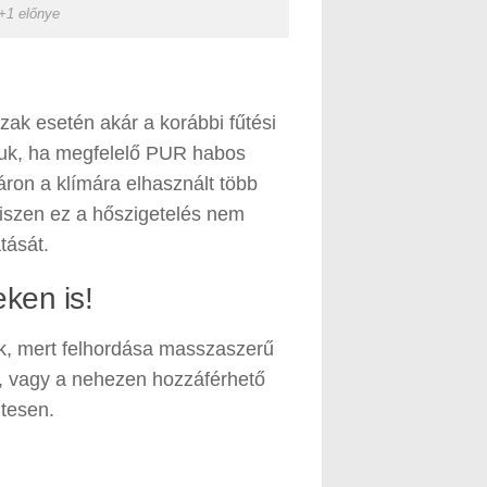
+1 előnye
ázak esetén akár a korábbi fűtési
juk, ha megfelelő PUR habos
yáron a klímára elhasznált több
 hiszen ez a hőszigetelés nem
tását.
ken is!
ák, mert felhordása masszaszerű
ek, vagy a nehezen hozzáférhető
ntesen.