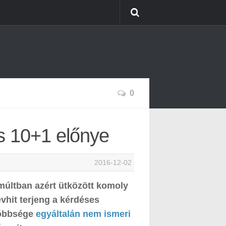
0
s 10+1 előnye
2016-12-02
múltban azért ütközött komoly
vhit terjeng a kérdéses
többsége
egyáltalán nem ismeri