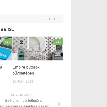
2016-12-02
E IS..
0
0
 a
Empire bútorok
bűvöletében
30 JÚN, 2018
KÖVETKEZŐ HÍR
Ezért nem büntethető a
egítségnyújtás elmulasztása az