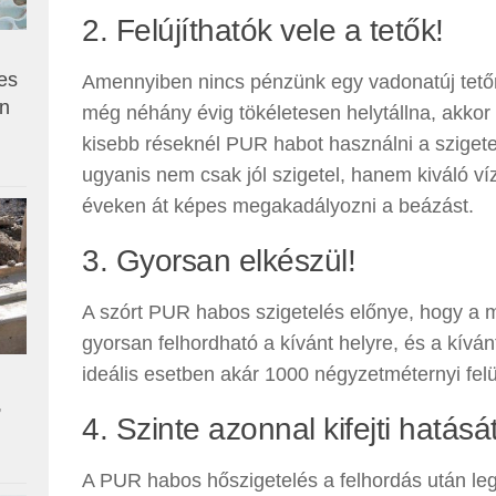
2. Felújíthatók vele a tetők!
es
Amennyiben nincs pénzünk egy vadonatúj tetőr
en
még néhány évig tökéletesen helytállna, akko
kisebb réseknél PUR habot használni a sziget
ugyanis nem csak jól szigetel, hanem kiváló víz
éveken át képes megakadályozni a beázást.
3. Gyorsan elkészül!
A szórt PUR habos szigetelés előnye, hogy a m
gyorsan felhordható a kívánt helyre, és a kívá
ideális esetben akár 1000 négyzetméternyi felüle
,
4. Szinte azonnal kifejti hatását
A PUR habos hőszigetelés a felhordás után le