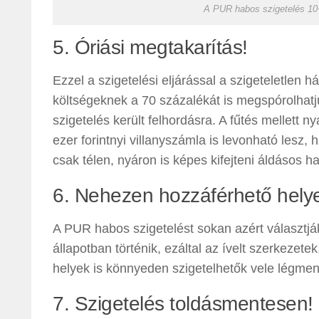
A PUR habos szigetelés 10
5. Óriási megtakarítás!
Ezzel a szigetelési eljárással a szigeteletlen h
költségeknek a 70 százalékát is megspórolhat
szigetelés került felhordásra. A fűtés mellett n
ezer forintnyi villanyszámla is levonható lesz,
csak télen, nyáron is képes kifejteni áldásos ha
6. Nehezen hozzáférhető helye
A PUR habos szigetelést sokan azért választj
állapotban történik, ezáltal az ívelt szerkezet
helyek is könnyeden szigetelhetők vele légme
7. Szigetelés toldásmentesen!