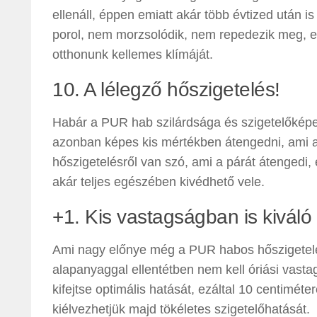
ellenáll, éppen emiatt akár több évtized után
porol, nem morzsolódik, nem repedezik meg, e
otthonunk kellemes klímáját.
10. A lélegző hőszigetelés!
Habár a PUR hab szilárdsága és szigetelőképe
azonban képes kis mértékben átengedni, ami az
hőszigetelésről van szó, ami a párát átengedi,
akár teljes egészében kivédhető vele.
+1. Kis vastagságban is kiváló
Ami nagy előnye még a PUR habos hőszigetelé
alapanyaggal ellentétben nem kell óriási vast
kifejtse optimális hatását, ezáltal 10 centiméte
kiélvezhetjük majd tökéletes szigetelőhatását.