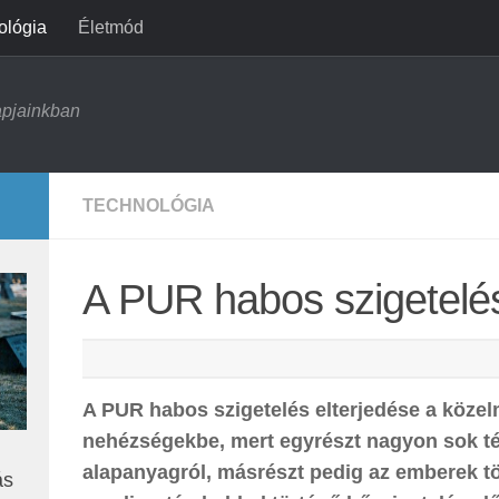
ológia
Életmód
apjainkban
TECHNOLÓGIA
A PUR habos szigetelé
A PUR habos szigetelés elterjedése a közel
nehézségekbe, mert egyrészt nagyon sok té
alapanyagról, másrészt pedig az emberek 
ás