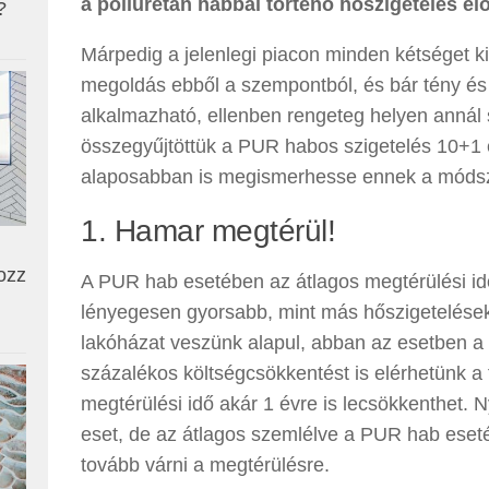
a poliuretán habbal történő hőszigetelés elő
?
Márpedig a jelenlegi piacon minden kétséget k
megoldás ebből a szempontból, és bár tény é
alkalmazható, ellenben rengeteg helyen annál 
összegyűjtöttük a PUR habos szigetelés 10+1 
alaposabban is megismerhesse ennek a módsze
1. Hamar megtérül!
ozz
A PUR hab esetében az átlagos megtérülési idő
lényegesen gyorsabb, mint más hőszigetelése
lakóházat veszünk alapul, abban az esetben a p
százalékos költségcsökkentést is elérhetünk a 
megtérülési idő akár 1 évre is lecsökkenthet. 
eset, de az átlagos szemlélve a PUR hab eseté
tovább várni a megtérülésre.