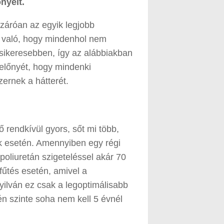
nyeit.
izáróan az egyik legjobb
s való, hogy mindenhol nem
sikeresebben, így az alábbiakban
előnyét, hogy mindenki
rnek a hátterét.
 rendkívül gyors, sőt mi több,
k esetén. Amennyiben egy régi
oliuretán szigeteléssel akár 70
fűtés esetén, amivel a
Nyilván ez csak a legoptimálisabb
n szinte soha nem kell 5 évnél