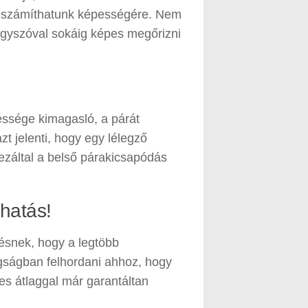
 is számíthatunk képességére. Nem
gyszóval sokáig képes megőrizni
ssége kimagasló, a párát
t jelenti, hogy egy lélegző
 ezáltal a belső párakicsapódás
 hatás!
snek, hogy a legtöbb
agságban felhordani ahhoz, hogy
res átlaggal már garantáltan