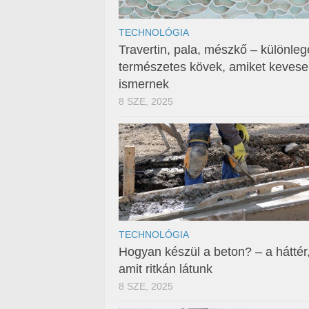
TECHNOLÓGIA
Travertin, pala, mészkő – különleg
természetes kövek, amiket keves
ismernek
8 SZE, 2025
TECHNOLÓGIA
Hogyan készül a beton? – a háttér
amit ritkán látunk
8 SZE, 2025