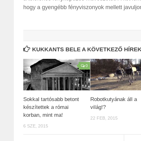
hogy a gyengébb fényviszonyok mellett javulj
KUKKANTS BELE A KÖVETKEZŐ HÍREKB
0
Sokkal tartósabb betont
Robotkutyának áll a
készítettek a római
világ!?
korban, mint ma!
22 FEB, 2015
6 SZE, 2015