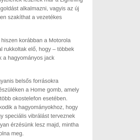
goldást alkalmazni, vagyis az új
en szakíthat a vezetékes
 hiszen korábban a Motorola
l rukkoltak elő, hogy – többek
ék a hagyományos jack
anis belsős forrásokra
a készüléken a Home gomb, amely
e több okostelefon esetében.
zkodik a hagyományokhoz, hogy
 speciális vibrálást terveznek
yan érzésünk lesz majd, mintha
olna meg.