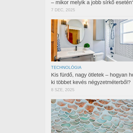
– mikor melyik a jobb sírkő esetén
7 DEC, 2025
TECHNOLÓGIA
Kis fürdő, nagy ötletek – hogyan h
ki többet kevés négyzetméterből?
8 SZE, 2025