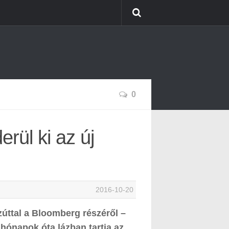
0
rül ki az új
2016-10-20
zúttal a Bloomberg részéről –
hónapok óta lázban tartja az