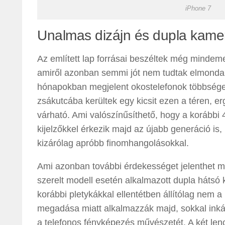
iPhone 7
Unalmas dizájn és dupla kame
Az említett lap forrásai beszéltek még mindemell
amiről azonban semmi jót nem tudtak elmondani
hónapokban megjelent okostelefonok többsége, 
zsákutcába kerültek egy kicsit ezen a téren, e
várható. Ami valószínűsíthető, hogy a korábbi 
kijelzőkkel érkezik majd az újabb generáció is
kizárólag apróbb finomhangolásokkal.
Ami azonban további érdekességet jelenthet m
szerelt modell esetén alkalmazott dupla hátsó
korábbi pletykákkal ellentétben állítólag nem 
megadása miatt alkalmazzák majd, sokkal inká
a telefonos fényképezés művészetét. A két lenc