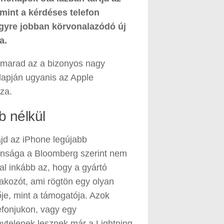
 mint a kérdéses telefon
egyre jobban körvonalazódó új
a.
lmarad az a bizonyos nagy
alapján ugyanis az Apple
za.
 nélkül
jd az iPhone legújabb
onsága a Bloomberg szerint nem
kal inkább az, hogy a gyártó
lakozót, ami rögtön egy olyan
je, mint a támogatója. Azok
lefonjukon, vagy egy
nytelenek lesznek már a Lightning