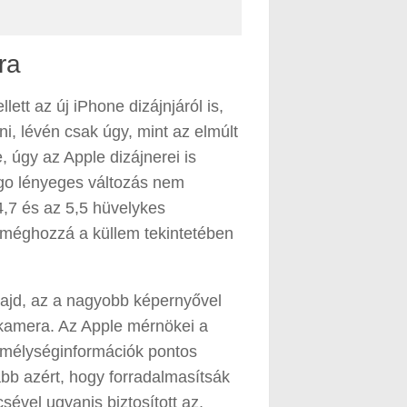
ra
ett az új iPhone dizájnjáról is,
, lévén csak úgy, mint az elmúlt
úgy az Apple dizájnerei is
rgo lényeges változás nem
4,7 és az 5,5 hüvelykes
, méghozzá a küllem tekintetében
ajd, az a nagyobb képernyővel
 kamera. Az Apple mérnökei a
a mélységinformációk pontos
bb azért, hogy forradalmasítsák
sével ugyanis biztosított az,