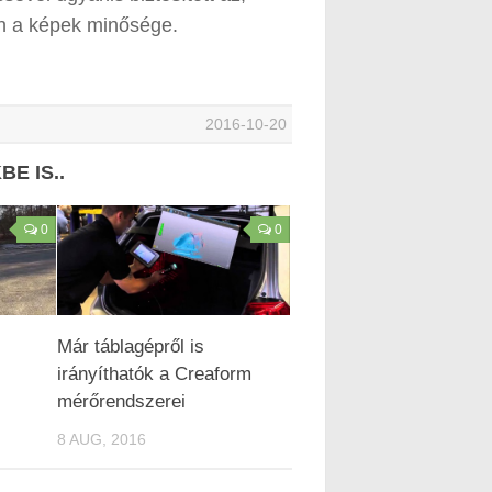
on a képek minősége.
2016-10-20
E IS..
0
0
Már táblagépről is
irányíthatók a Creaform
mérőrendszerei
8 AUG, 2016