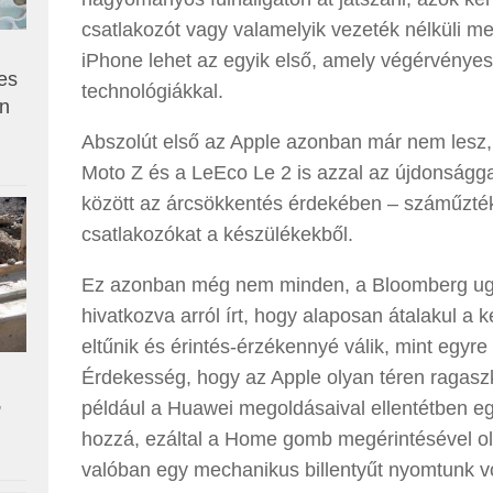
csatlakozót vagy valamelyik vezeték nélküli me
iPhone lehet az egyik első, amely végérvényes
es
technológiákkal.
en
Abszolút első az Apple azonban már nem lesz,
Moto Z és a LeEco Le 2 is azzal az újdonságga
között az árcsökkentés érdekében – száműzt
csatlakozókat a készülékekből.
Ez azonban még nem minden, a Bloomberg ugy
hivatkozva arról írt, hogy alaposan átalakul 
eltűnik és érintés-érzékennyé válik, mint egyr
Érdekesség, hogy az Apple olyan téren ragas
,
például a Huawei megoldásaival ellentétben egy
hozzá, ezáltal a Home gomb megérintésével ol
valóban egy mechanikus billentyűt nyomtunk v