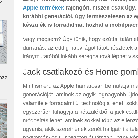
?
Apple termékek
rajongóit, hiszen csak úgy,
korábbi generációi, úgy természetesen az 
készülék is forradalmat hozhat a mobilpiacr
Vagy mégsem? Úgy tűnik, hogy ezúttal talán e
durranás, az eddig napvilágot látott részletek 
iránymutatóból inkább sereghajtóvá léphet viss
Jack csatlakozó és Home gomb
ozz
Mint ismert, az Apple hamarosan bemutatja ma
generációját, aminek az egyik legnagyobb újd
valamiféle forradalmi új technológia lehet, sok
egyszerűen kihagyja a készülékből a jack csat
módosítás lehet, aminek sokkal több az ellenző
ugyanis, akik szeretnének zenét hallgatni a te
hagyományos fülhallgatón át játszani, azok ké