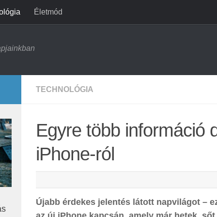
ológia
Életmód
apjainkban
TECHNOLÓGIA
Egyre több információ de
iPhone-ról
Újabb érdekes jelentés látott napvilágot – e
ás
az új iPhone kapcsán, amely már hetek, sőt 