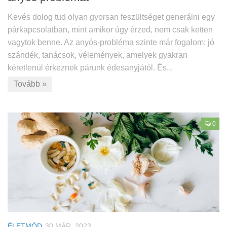
Kevés dolog tud olyan gyorsan feszültséget generálni egy
párkapcsolatban, mint amikor úgy érzed, nem csak ketten
vagytok benne. Az anyós-probléma szinte már fogalom: jó
szándék, tanácsok, vélemények, amelyek gyakran
kéretlenül érkeznek párunk édesanyjától. És...
Tovább »
0
ÉLETMÓD
30 MÁR, 2023