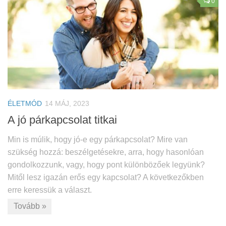
0
ÉLETMÓD
14 MÁJ, 2023
A jó párkapcsolat titkai
Min is múlik, hogy jó-e egy párkapcsolat? Mire van
szükség hozzá: beszélgetésekre, arra, hogy hasonlóan
gondolkozzunk, vagy, hogy pont különbözőek legyünk?
Mitől lesz igazán erős egy kapcsolat? A következőkben
erre keressük a választ.
Tovább »