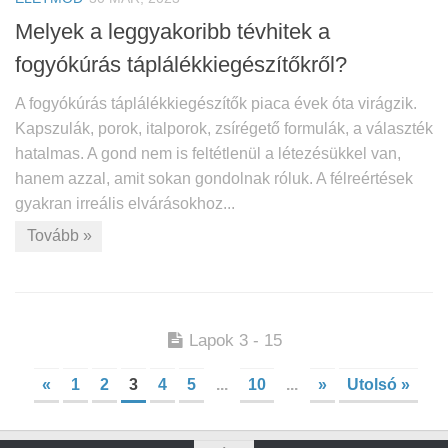
Melyek a leggyakoribb tévhitek a
fogyókúrás táplálékkiegészítőkről?
A fogyókúrás táplálékkiegészítők piaca évek óta virágzik.
Kapszulák, porok, italporok, zsírégető formulák, a választék
hatalmas. A gond nem is feltétlenül a létezésükkel van,
hanem azzal, amit sokan gondolnak róluk. A félreértések
gyakran irreális elvárásokhoz...
Tovább »
Lapok 3 - 15
«
1
2
3
4
5
...
10
...
»
Utolsó »