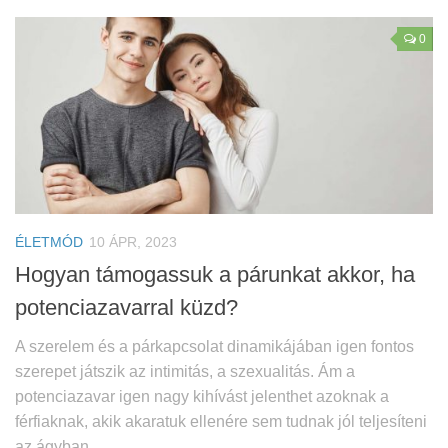
0
ÉLETMÓD
10 ÁPR, 2023
Hogyan támogassuk a párunkat akkor, ha
potenciazavarral küzd?
A szerelem és a párkapcsolat dinamikájában igen fontos
szerepet játszik az intimitás, a szexualitás. Ám a
potenciazavar igen nagy kihívást jelenthet azoknak a
férfiaknak, akik akaratuk ellenére sem tudnak jól teljesíteni
az ágyban.