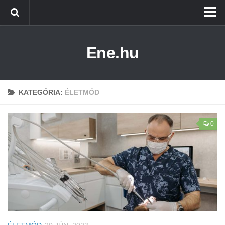
Főoldal
Ene.hu
Alternatív Energia
Technológia
Életmód
KATEGÓRIA:
ÉLETMÓD
0