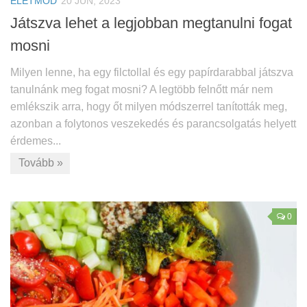
ÉLETMÓD
20 JÚN, 2023
Játszva lehet a legjobban megtanulni fogat
mosni
Milyen lenne, ha egy filctollal és egy papírdarabbal játszva
tanulnánk meg fogat mosni? A legtöbb felnőtt már nem
emlékszik arra, hogy őt milyen módszerrel tanították meg,
azonban a folytonos veszekedés és parancsolgatás helyett
érdemes...
Tovább »
0