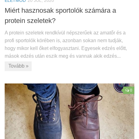
ÉLETMÓD
20 JÚL, 2020
Miért hasznosak sportolók számára a
protein szeletek?
A protein szeletek rendkívül népszerűek az amatőr és a
profi sportolók körében is, azonban sokan nem tudják,
hogy mikor kell őket elfogyasztani. Egyesek edzés előtt,
mások edzés után eszik meg és vannak akik edzés...
Tovább »
0