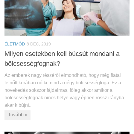
ÉLETMÓD
8 DEC, 2019
Milyen esetekben kell búcsút mondani a
bölcsességfognak?
Az emberek nagy részéről elmondható, hogy még fiatal
felnőtt korában nő ki mind a négy bölcsességfoga. Ez a
növekedés sokszor fájdalmas, főleg akkor amikor a
bölcsességfognak nincs helye vagy éppen rossz irányba
akar kibújni...
Tovább »