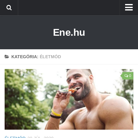
Főoldal
Ene.hu
Alternatív Energia
Technológia
Életmód
KATEGÓRIA:
ÉLETMÓD
0