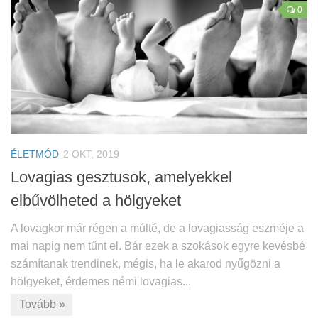
0
ÉLETMÓD
2 OKT, 2019
Lovagias gesztusok, amelyekkel
elbűvölheted a hölgyeket
A lovagkor már régen a múlté, de a lovagiasság eszméje a
mai napig nem tűnt el. Bár ezek a szokások egyre kevésbé
számítanak trendinek, mégis, ha le akarod nyűgözni a
hölgyeket, érdemes némi lovagias...
Tovább »