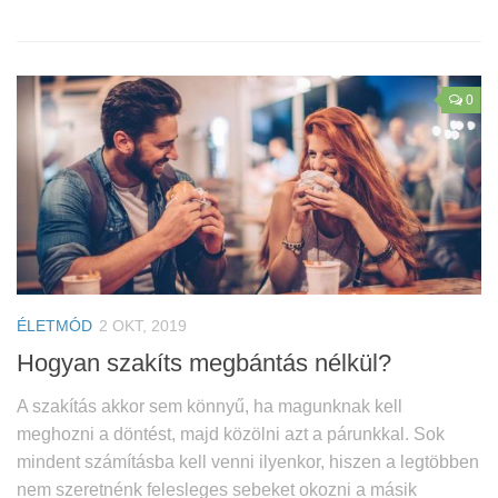
0
ÉLETMÓD
2 OKT, 2019
Hogyan szakíts megbántás nélkül?
A szakítás akkor sem könnyű, ha magunknak kell
meghozni a döntést, majd közölni azt a párunkkal. Sok
mindent számításba kell venni ilyenkor, hiszen a legtöbben
nem szeretnénk felesleges sebeket okozni a másik