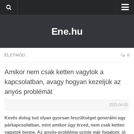
Főoldal
Ene.hu
Alternatív Energia
Technológia
Életmód
ÉLETMÓD
0
Amikor nem csak ketten vagytok a
kapcsolatban, avagy hogyan kezeljük az
anyós problémát
2023-04-05
Kevés dolog tud olyan gyorsan feszültséget generálni egy
párkapcsolatban, mint amikor úgy érzed, nem csak ketten
vagytok benne. Az anyós-probléma szinte már fogalom: jó