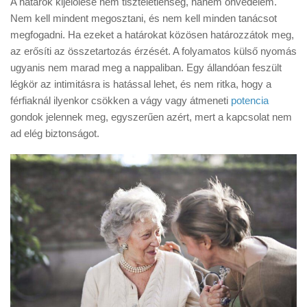
A határok kijelölése nem tiszteletlenség, hanem önvédelem.
Nem kell mindent megosztani, és nem kell minden tanácsot
megfogadni. Ha ezeket a határokat közösen határozzátok meg,
az erősíti az összetartozás érzését. A folyamatos külső nyomás
ugyanis nem marad meg a nappaliban. Egy állandóan feszült
légkör az intimitásra is hatással lehet, és nem ritka, hogy a
férfiaknál ilyenkor csökken a vágy vagy átmeneti
potencia
gondok jelennek meg, egyszerűen azért, mert a kapcsolat nem
ad elég biztonságot.