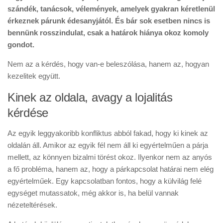
szándék, tanácsok, vélemények, amelyek gyakran kéretlenül
érkeznek párunk édesanyjától. És bár sok esetben nincs is
bennünk rosszindulat, csak a határok hiánya okoz komoly
gondot.
Nem az a kérdés, hogy van-e beleszólása, hanem az, hogyan
kezelitek együtt.
Kinek az oldala, avagy a lojalitás
kérdése
Az egyik leggyakoribb konfliktus abból fakad, hogy ki kinek az
oldalán áll. Amikor az egyik fél nem áll ki egyértelműen a párja
mellett, az könnyen bizalmi törést okoz. Ilyenkor nem az anyós
a fő probléma, hanem az, hogy a párkapcsolat határai nem elég
egyértelműek. Egy kapcsolatban fontos, hogy a külvilág felé
egységet mutassatok, még akkor is, ha belül vannak
nézeteltérések.