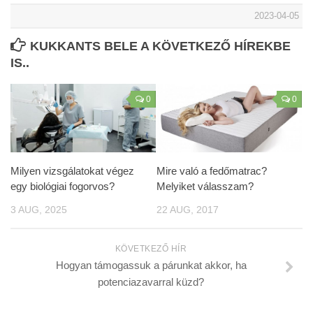
2023-04-05
KUKKANTS BELE A KÖVETKEZŐ HÍREKBE
IS..
0
0
Milyen vizsgálatokat végez
Mire való a fedőmatrac?
egy biológiai fogorvos?
Melyiket válasszam?
3 AUG, 2025
22 AUG, 2017
KÖVETKEZŐ HÍR
Hogyan támogassuk a párunkat akkor, ha
potenciazavarral küzd?