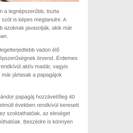
n a legnépszerűbb, tiszta
 szót is képes megtanulni. A
b azoknak javasolják, akik már
ban.
legelterjedtebb vadon élő
 népszerűségnek örvend. Érdemes
rendkívül aktív madár, vagyis
k már jártasak a papagájok
ssándor papagáj hozzávetőleg 40
elmúlt években rendkívül keresett
z szoktathatóak, az eleséget
aníthatóak. Beszédre is könnyen