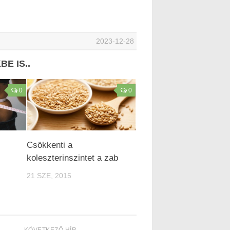
2023-12-28
E IS..
0
0
Csökkenti a
koleszterinszintet a zab
21 SZE, 2015