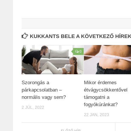
KUKKANTS BELE A KÖVETKEZŐ HÍREKB
0
Szorongás a
Mikor érdemes
párkapcsolatban –
étvágycsökkentővel
normális vagy sem?
támogatni a
fogyókúránkat?
2 JÚL, 2022
22 JAN, 2023