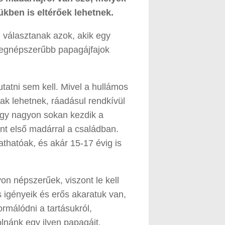
ben is eltérőek lehetnek.
 választanak azok, akik egy
legnépszerűbb papagájfajok
tatni sem kell. Mivel a hullámos
k lehetnek, ráadásul rendkívül
így nagyon sokan kezdik a
nt első madárral a családban.
thatóak, és akár 15-17 évig is
on népszerűek, viszont le kell
igényeik és erős akaratuk van,
formálódni a tartásukról,
lnánk egy ilyen papagájt.