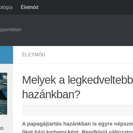
ológia
Életmód
apjainkban
ÉLETMÓD
Melyek a legkedvelteb
hazánkban?
A papagájtartás hazánkban is egyre népsze
ás
őket házi kedvencként. Rendkívül változato