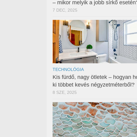
– mikor melyik a jobb sírkő esetén
7 DEC, 2025
TECHNOLÓGIA
Kis fürdő, nagy ötletek – hogyan h
ki többet kevés négyzetméterből?
8 SZE, 2025