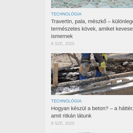
TECHNOLÓGIA
Travertin, pala, mészkő – különleg
természetes kövek, amiket keves
ismernek
8 SZE, 2025
TECHNOLÓGIA
Hogyan készül a beton? – a háttér
amit ritkán látunk
8 SZE, 2025