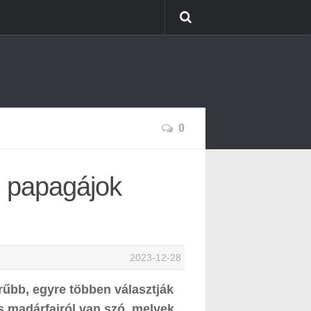
0
b papagájok
2023-12-28
rűbb, egyre többen választják
s madárfajról van szó, melyek