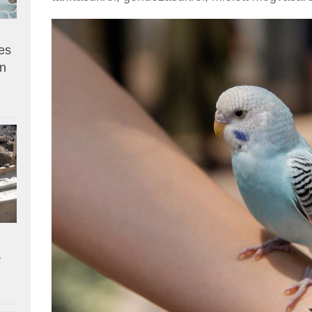
es
en
,