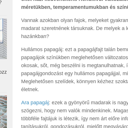
?
méretükben, temperamentumukban és színük
Vannak azokban olyan fajok, melyeket gyakran
madarat szeretnének társuknak. De melyek a 
hazánkban?
Hullámos papagáj: ezt a papagájfajt talán bemu
papagájok színükben meglehetősen változatosa
okosak, sőt, még beszélni is megtanulhatnak, 
ozz
papagájgondozást egy hullámos papagájjal, mi
Meglehetősen szelídek, könnyen kézhez szokta
életnek.
Ara papagáj
: ezek a gyönyörű madarak is nagy
szögezni, hogy nem valók mindenkinek. Magas 
többféle fajtájuk is létezik, így nem árt előre in
tanításukról, gondozásukról, mielőtt megvásáro