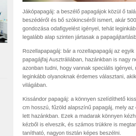
Jákópapagáj: a beszélő papagájok közül ő talá
beszédéről és bő szókincséről ismert, akár 500
gondozása odafigyelést igényel, tehát leginkáb
legalább alap szinten jártasak a papagájtartás
Rozellapapagáj: bár a rozellapapagáj az egyik 
papagájfaj Ausztráliában, hazánkban is nagy
azonban tudni, hogy vannak speciális igényei, 
leginkább olyanoknak érdemes választani, aki
világában.
Kissándor papagáj: a könnyen szelídíthető ki
cm hosszú, fűzöld alapszínű papagáj, mely az 
lett hazánkban. Ezek a madarak könnyen kézhe
kézből is elveszik, és számos trükkre is megt
tanítható, nagyon tisztán képes beszélni.