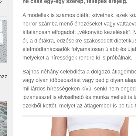
ne csak egy-egy szerep, fellépés erejéig.
?
A modellek is számos diétát követnek, ezek kö
horror számba menő éhezéseket vagy vattaevé
általánosan elfogadott „vékonyító kezelések”.
él, a diétákra, edzésekre szakosodott dietetiku
életmódtanácsadók folyamatosan újabb és újab
melyeket a hírességek rendre ki is próbálnak.
Sajnos néhány celebdiéta a dolgozó átlagembe
ozz
vagy olyan időbeosztást vagy pedig olyan ala
milliárdos hírességeken kívül senki nem enge
józanésszel is elviselhető és munka mellett is 
ezekből kettőt, melyet az átlagember is be tud t