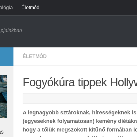
ológia
Életmód
apjainkban
ÉLETMÓD
Fogyókúra tippek Holl
A legnagyobb sztároknak, hírességeknek is
(egyeseknek folyamatosan) kemény diétákra
hogy a tőlük megszokott kitűnő formában 
ás