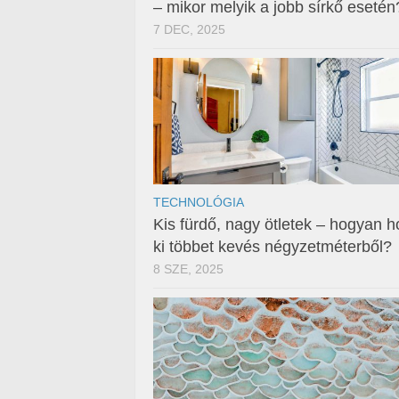
– mikor melyik a jobb sírkő esetén
7 DEC, 2025
TECHNOLÓGIA
Kis fürdő, nagy ötletek – hogyan h
ki többet kevés négyzetméterből?
8 SZE, 2025