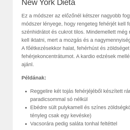
New York Diéta
Ez a módszer az előzőnél kétszer nagyobb fogyá
módszer lényege, hogy rengeteg fehérjét kell 
szénhidrátot és cukrot tilos. Mindemellett még 
kell iktatni, mert a mozgás és a nagymennyiségű
A főétkezésekkor halat, fehérhúst és zöldséget 
fehérjekoncentrátumot. A kardio edzések mellé 
ajánl.
Példának:
Reggelire két tojás fehérjéjéből készített rá
paradicsommal só nélkül
Ebédre sült pulykamell és színes zöldségk
tényleg csak egy kevéske)
Vacsorára pedig saláta tonhal feltéttel