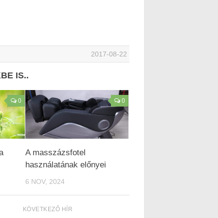
2017-08-22
E IS..
0
0
a
A masszázsfotel
használatának előnyei
6 NOV, 2024
KÖVETKEZŐ HÍR