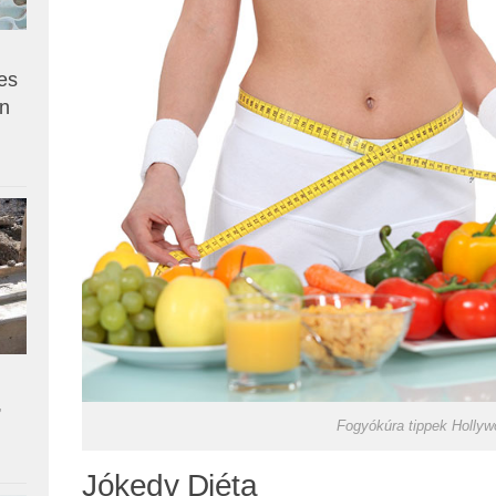
es
en
,
Fogyókúra tippek Hollyw
Jókedv Diéta