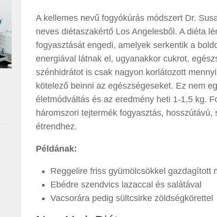
A kellemes nevű fogyókúrás módszert Dr. Susan 
neves diétaszakértő Los Angelesből. A diéta l
fogyasztását engedi, amelyek serkentik a bol
energiával látnak el, ugyanakkor cukrot, egész
szénhidrátot is csak nagyon korlátozott mennyi
kötelező beinni az egészségeseket. Ez nem eg
életmódváltás és az eredmény heti 1-1,5 kg. F
háromszori tejtermék fogyasztás, hosszútávú,
étrendhez.
Példának:
Reggelire friss gyümölcsökkel gazdagított 
Ebédre szendvics lazaccal és salátával
Vacsorára pedig sültcsirke zöldségkörettel