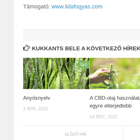
Támogató:
www.lidafogyas.com
KUKKANTS BELE A KÖVETKEZŐ HÍREKB
0
Anyósnyelv
A CBD-olaj használat
egyre elterjedtebb
2 ÁPR, 2022
14 DEC, 2022
ELŐZŐ HÍR