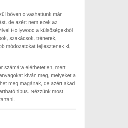
zül bőven olvashattunk már
st, de azért nem ezek az
 Mivel Hollywood a külsőségekből
sok, szakácsok, trénerek,
b módozatokat fejlesztenek ki,
r számára elérhetetlen, mert
panyagokat kíván meg, melyeket a
dhet meg magának, de azért akad
tartható típus. Nézzünk most
artani.