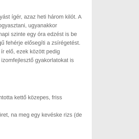
st ígér, azaz heti három kilót. A
fogyasztani, ugyanakkor
napi szinte egy óra edzést is be
 fehérje elősegíti a zsírégetést.
ír elő, ezek között pedig
izomfejlesztő gyakorlatokat is
ntotta kettő közepes, friss
öret, na meg egy kevéske rizs (de