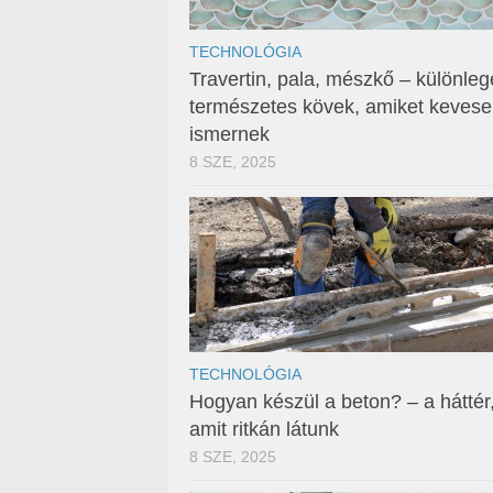
TECHNOLÓGIA
Travertin, pala, mészkő – különleg
természetes kövek, amiket keves
ismernek
8 SZE, 2025
TECHNOLÓGIA
Hogyan készül a beton? – a háttér
amit ritkán látunk
8 SZE, 2025