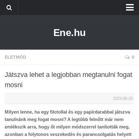
Főoldal
Ene.hu
Alternatív Energia
Technológia
Életmód
ÉLETMÓD
0
Játszva lehet a legjobban megtanulni fogat
mosni
2023-06-20
Milyen lenne, ha egy filctollal és egy papírdarabbal játszva
tanulnánk meg fogat mosni? A legtöbb felnőtt már nem
emlékszik arra, hogy őt milyen módszerrel tanították meg,
azonban a folytonos veszekedés és parancsolgatás helyett