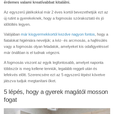
érdemes valami kreatívabbat kitalálni.
Az egyszerű játékokkal már 2 éves kortól bevezethetjük ezt az
új rutint a gyerekeknek, hogy a fogmosás szórakoztató és jó
időtöltés legyen.
Valójában
már kisgyermekkortól kezdve nagyon fontos
, hogy a
fiatalokat higiéniára neveljük; a kéz- és arcmosás, a hajfésülés
vagy a fogmosás olyan feladatok, amelyeket kis odafigyeléssel
már önállóan is el tudnak végezni.
A fogmosás viszont az egyik legfontosabb, amelyet naponta
többször is meg kellene tenniük, legalább reggeli után és
lefekvés előtt. Szerencsére ezt az 5 egyszerű lépést követve
játszva tudjuk megtanítani őket.
5 lépés, hogy a gyerek magától mosson
fogat