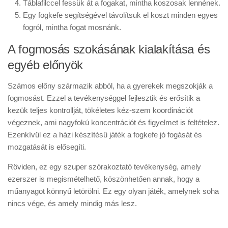
Táblafilccel fessük át a fogakat, mintha koszosak lennének.
Egy fogkefe segítségével távolítsuk el koszt minden egyes
fogról, mintha fogat mosnánk.
A fogmosás szokásának kialakítása és
egyéb előnyök
Számos előny származik abból, ha a gyerekek megszokják a
fogmosást. Ezzel a tevékenységgel fejlesztik és erősítik a
kezük teljes kontrollját, tökéletes kéz-szem koordinációt
végeznek, ami nagyfokú koncentrációt és figyelmet is feltételez.
Ezenkívül ez a házi készítésű játék a fogkefe jó fogását és
mozgatását is elősegíti.
Röviden, ez egy szuper szórakoztató tevékenység, amely
ezerszer is megismételhető, köszönhetően annak, hogy a
műanyagot könnyű letörölni. Ez egy olyan játék, amelynek soha
nincs vége, és amely mindig más lesz.