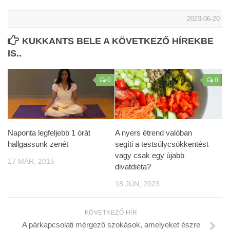
2023-06-20
KUKKANTS BELE A KÖVETKEZŐ HÍREKBE
IS..
0
0
Naponta legfeljebb 1 órát
A nyers étrend valóban
hallgassunk zenét
segíti a testsúlycsökkentést
vagy csak egy újabb
17 MÁR, 2015
divatdiéta?
18 JÚN, 2023
KÖVETKEZŐ HÍR
A párkapcsolati mérgező szokások, amelyeket észre