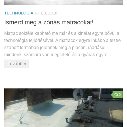
TECHNOLÓGIA
6 FEB, 2018
Ismerd meg a zónás matracokat!
Matrac sokféle kapható ma már és a kínálat egyre bővül a
technológia fejlődésével. A matracok egyre inkább a testre
szabott formában jelennek meg a piacon, ráadásul
mindenki számára van megfelelő és a gyárak egyre...
Tovább »
0