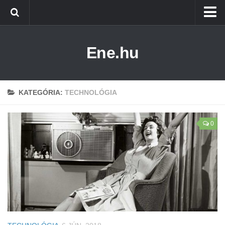
Főoldal
Ene.hu
Alternatív Energia
Technológia
Életmód
KATEGÓRIA:
TECHNOLÓGIA
0