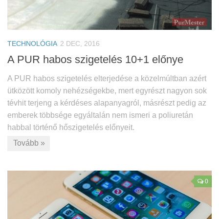
TECHNOLÓGIA
2 DEC, 2016
A PUR habos szigetelés 10+1 előnye
A PUR habos szigetelés elterjedése a közelmúltban azért
ütközött komoly nehézségekbe, mert egyrészt nagyon sok
tévhit terjeng a kérdéses alapanyagról, másrészt pedig az
emberek többsége egyáltalán nem ismeri a poliuretán
habbal történő hőszigetelés előnyeit.
Tovább »
0