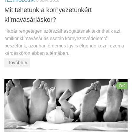
TECHNOLÓGIA
6 JÚN, 2018
Mit tehetünk a környezetünkért
klímavásárláskor?
Habár rengetegen szőrszálhasogatásnak tekinthetik azt,
amikor klímavásárlás esetén környezetvédelemről
beszélünk, azonban érdemes így is elgondolkozni ezen a
kérdéskörön ebben a témában.
Tovább »
0