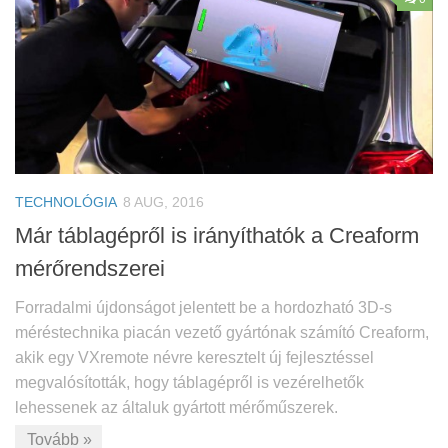
TECHNOLÓGIA
8 AUG, 2016
Már táblagépről is irányíthatók a Creaform
mérőrendszerei
Forradalmi újdonságot jelentett be a hordozható 3D-s
méréstechnika piacán vezető gyártónak számító Creaform,
akik egy VXremote névre keresztelt új fejlesztéssel
megvalósították, hogy táblagépről is vezérelhetők
lehessenek az általuk gyártott mérőműszerek.
Tovább »