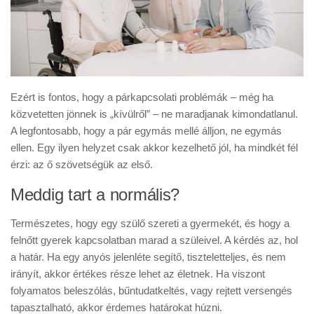
Ezért is fontos, hogy a párkapcsolati problémák – még ha
közvetetten jönnek is „kívülről” – ne maradjanak kimondatlanul.
A legfontosabb, hogy a pár egymás mellé álljon, ne egymás
ellen. Egy ilyen helyzet csak akkor kezelhető jól, ha mindkét fél
érzi: az ő szövetségük az első.
Meddig tart a normális?
Természetes, hogy egy szülő szereti a gyermekét, és hogy a
felnőtt gyerek kapcsolatban marad a szüleivel. A kérdés az, hol
a határ. Ha egy anyós jelenléte segítő, tiszteletteljes, és nem
irányít, akkor értékes része lehet az életnek. Ha viszont
folyamatos beleszólás, bűntudatkeltés, vagy rejtett versengés
tapasztalható, akkor érdemes határokat húzni.