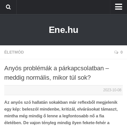
Főoldal
Ene.hu
Alternatív Energia
Technológia
Életmód
ÉLETMÓD
0
Anyós problémák a párkapcsolatban –
meddig normális, mikor túl sok?
2023-10-08
Az anyós szó hallatán sokakban már reflexből megjelenik
egy kép: beleszól mindenbe, kritizál, elvárásokat támaszt,
mintha még mindig ő lenne a legfontosabb nő a fia
életében. De vajon tényleg mindig ilyen fekete-fehér a