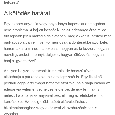
helyzet?
A kötődés határai
Egy szoros anya–fia vagy anya-lánya kapcsolat önmagában
nem probléma. A baj ott kezdődik, ha az édesanya érzelmileg
túlságosan jelen marad a fia életében, még akkor is, amikor már
párkapcsolatban él. Ilyenkor nemcsak a döntésekbe szól bele,
hanem akár a mindennapokba is: hogyan és ki főzzön, hogyan
nevelj gyereket, mennyit dolgozz, hogyan öltözz, és hogyan
bánj a „gyerekével”.
Az ilyen helyzet nemcsak frusztráló, de hosszú távon
alááshatja a párkapcsolat biztonságérzetét is. Egy fiatal nő
például joggal érzi magát háttérbe szorítva, ha a párja inkább az
édesanyja véleményét helyezi előtérbe, de egy férfinak is
nehéz, ha a párja az anyjával beszéli meg az életüket érintő
kérdéseket. Ez pedig előbb-utóbb eltávolodáshoz,
bizalmatlansághoz vagy akár testi visszahúzódáshoz is
vezethet.