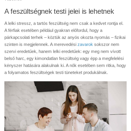
A feszültségnek testi jelei is lehetnek
A lelki stressz, a tartós feszültség nem csak a kedvet rontja el.
A férfiak esetében például gyakran előfordul, hogy a
párkapcsolati terhek – köztük az anyós okozta nyomás – fizikai
szinten is megjelennek. A merevedési
zavarok
sokszor nem
szervi eredetűek, hanem lelki eredetűek: egy meg nem vívott
belső harc, egy kimondatlan feszültség vagy épp a megfelelési
kényszer hatására alakulnak ki. A nők esetében sem ritka, hogy
a folyamatos feszültségek testi tüneteket produkálnak.