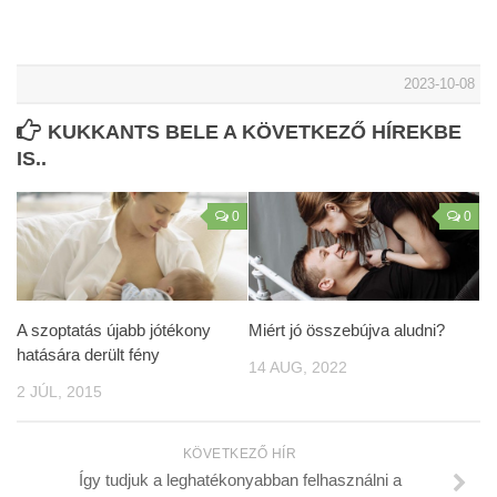
2023-10-08
KUKKANTS BELE A KÖVETKEZŐ HÍREKBE
IS..
0
0
A szoptatás újabb jótékony
Miért jó összebújva aludni?
hatására derült fény
14 AUG, 2022
2 JÚL, 2015
KÖVETKEZŐ HÍR
Így tudjuk a leghatékonyabban felhasználni a