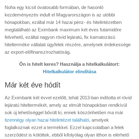
Noha egy kicsit óvatosabb formában, de hasonló
kezdeményezés indult el Magyarországon is az utóbbi
hónapokban, ezáltal már 14 hazai pénz- és hitelintézetben
megtalálható az Eximbank maximum két éves futamidőre
felvehető, ezáltal nagyon rövid lejáratú, fix kamatozású
hitelterméke vállalati ügyfelek részére, amelynek érdekessége
az export-előfinanszírozhatóság.
Ön is hitelt keres? Használja a hitelkalkulátort:
Hitelkalkulátor elindítása
Már két éve hódít
Az Eximbank két évvel ezelőtt, tehát 2013-ban indította el rövid
lejáratú hiteltermékét, amely az elmúlt hónapokban rendkívül
sok új lehetőséggel bővült ki, ennek köszönhetően ma már
tizennégy olyan hazai hitelintézet található
, amelyek
foglalkoznak ezzel a termékkel. Ezzel kapcsolatban a felek
szerződést is kötöttek, ebből kifolyólag olyan itthon is elérhető