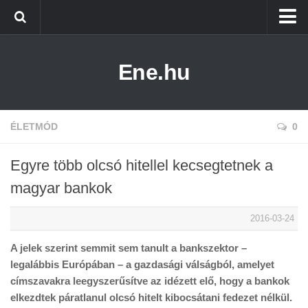
Főoldal
Ene.hu
Alternatív Energia
Technológia
Életmód
ÉLETMÓD
0
Egyre több olcsó hitellel kecsegtetnek a
magyar bankok
2016-03-24
A jelek szerint semmit sem tanult a bankszektor –
legalábbis Európában – a gazdasági válságból, amelyet
címszavakra leegyszerűsítve az idézett elő, hogy a bankok
elkezdtek páratlanul olcsó hitelt kibocsátani fedezet nélkül.