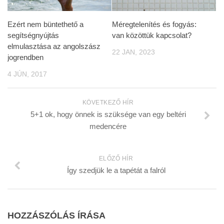
Ezért nem büntethető a
Méregtelenítés és fogyás:
segítségnyújtás
van közöttük kapcsolat?
elmulasztása az angolszász
22 JAN, 2023
jogrendben
4 JÚN, 2017
KÖVETKEZŐ HÍR
5+1 ok, hogy önnek is szüksége van egy beltéri
medencére
ELŐZŐ HÍR
Így szedjük le a tapétát a falról
HOZZÁSZÓLÁS ÍRÁSA