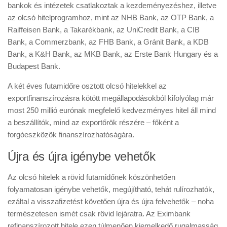
bankok és intézetek csatlakoztak a kezdeményezéshez, illetve
az olcsó hitelprogramhoz, mint az NHB Bank, az OTP Bank, a
Raiffeisen Bank, a Takarékbank, az UniCredit Bank, a CIB
Bank, a Commerzbank, az FHB Bank, a Gránit Bank, a KDB
Bank, a K&H Bank, az MKB Bank, az Erste Bank Hungary és a
Budapest Bank.
A két éves futamidőre osztott olcsó hitelekkel az
exportfinanszírozásra kötött megállapodásokból kifolyólag már
most 250 millió eurónak megfelelő kedvezményes hitel áll mind
a beszállítók, mind az exportőrök részére – főként a
forgóeszközök finanszírozhatóságára.
Újra és újra igénybe vehetők
Az olcsó hitelek a rövid futamidőnek köszönhetően
folyamatosan igénybe vehetők, megújítható, tehát rulírozhatók,
ezáltal a visszafizetést követően újra és újra felvehetők – noha
természetesen ismét csak rövid lejáratra. Az Eximbank
refinanszírozott hitele ezen túlmenően kiemelkedő rugalmasság