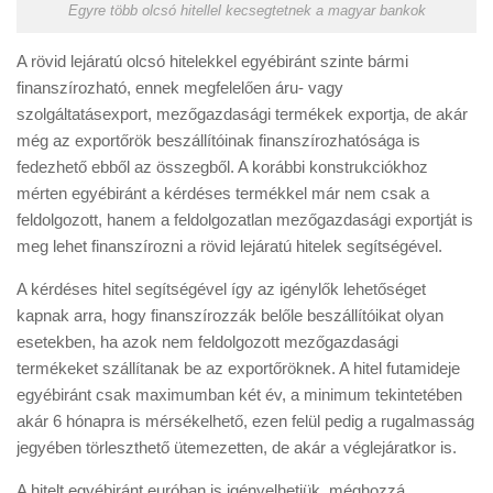
Egyre több olcsó hitellel kecsegtetnek a magyar bankok
A rövid lejáratú olcsó hitelekkel egyébiránt szinte bármi
finanszírozható, ennek megfelelően áru- vagy
szolgáltatásexport, mezőgazdasági termékek exportja, de akár
még az exportőrök beszállítóinak finanszírozhatósága is
fedezhető ebből az összegből. A korábbi konstrukciókhoz
mérten egyébiránt a kérdéses termékkel már nem csak a
feldolgozott, hanem a feldolgozatlan mezőgazdasági exportját is
meg lehet finanszírozni a rövid lejáratú hitelek segítségével.
A kérdéses hitel segítségével így az igénylők lehetőséget
kapnak arra, hogy finanszírozzák belőle beszállítóikat olyan
esetekben, ha azok nem feldolgozott mezőgazdasági
termékeket szállítanak be az exportőröknek. A hitel futamideje
egyébiránt csak maximumban két év, a minimum tekintetében
akár 6 hónapra is mérsékelhető, ezen felül pedig a rugalmasság
jegyében törleszthető ütemezetten, de akár a véglejáratkor is.
A hitelt egyébiránt euróban is igényelhetjük, méghozzá