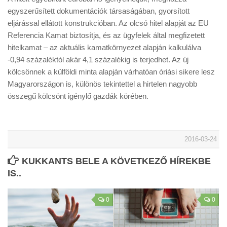
egyszerűsített dokumentációk társaságában, gyorsított
eljárással ellátott konstrukcióban. Az olcsó hitel alapját az EU
Referencia Kamat biztosítja, és az ügyfelek által megfizetett
hitelkamat – az aktuális kamatkörnyezet alapján kalkulálva
-0,94 százaléktól akár 4,1 százalékig is terjedhet. Az új
kölcsönnek a külföldi minta alapján várhatóan óriási sikere lesz
Magyarországon is, különös tekintettel a hirtelen nagyobb
összegű kölcsönt igénylő gazdák körében.
2016-03-24
KUKKANTS BELE A KÖVETKEZŐ HÍREKBE
IS..
0
0