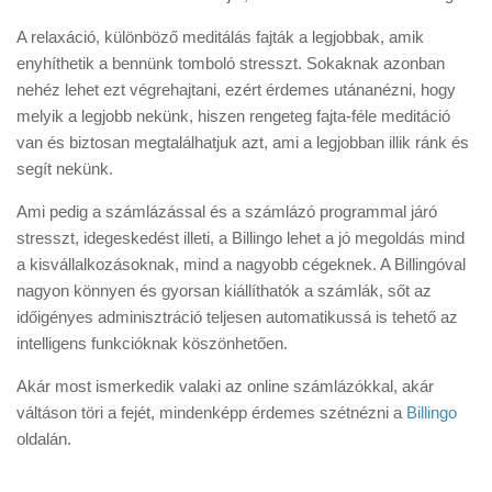
A relaxáció, különböző meditálás fajták a legjobbak, amik
enyhíthetik a bennünk tomboló stresszt. Sokaknak azonban
nehéz lehet ezt végrehajtani, ezért érdemes utánanézni, hogy
melyik a legjobb nekünk, hiszen rengeteg fajta-féle meditáció
van és biztosan megtalálhatjuk azt, ami a legjobban illik ránk és
segít nekünk.
Ami pedig a számlázással és a számlázó programmal járó
stresszt, idegeskedést illeti, a Billingo lehet a jó megoldás mind
a kisvállalkozásoknak, mind a nagyobb cégeknek. A Billingóval
nagyon könnyen és gyorsan kiállíthatók a számlák, sőt az
időigényes adminisztráció teljesen automatikussá is tehető az
intelligens funkcióknak köszönhetően.
Akár most ismerkedik valaki az online számlázókkal, akár
váltáson töri a fejét, mindenképp érdemes szétnézni a
Billingo
oldalán.