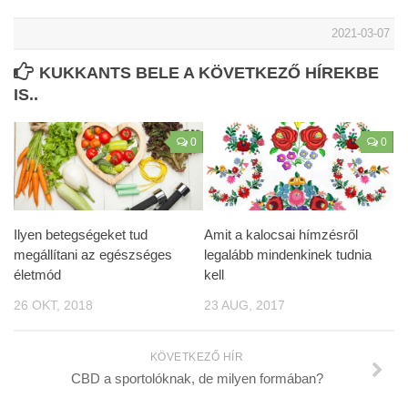
2021-03-07
KUKKANTS BELE A KÖVETKEZŐ HÍREKBE
IS..
0
0
Ilyen betegségeket tud
Amit a kalocsai hímzésről
megállítani az egészséges
legalább mindenkinek tudnia
életmód
kell
26 OKT, 2018
23 AUG, 2017
KÖVETKEZŐ HÍR
CBD a sportolóknak, de milyen formában?