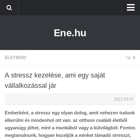
Főoldal
Ene.hu
Alternatív Energia
Technológia
Életmód
ÉLETMÓD
0
A stressz kezelése, ami egy saját
vállalkozással jár
2021-03-07
Emberként, a stressz egy olyan dolog, amit nehezen tudunk
elkerülni és mindenhol ott van. az otthoni családi életből
ugyanúgy jöhet, mint a munkából vagy a külvilágból. Fontos
megtanulnunk, hogyan kezeljük a minket támadó stresszt,