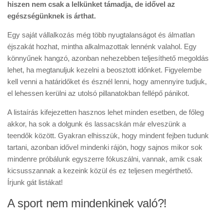
hiszen nem csak a lelkünket támadja, de idővel az
egészségünknek is árthat.
Egy saját vállalkozás még több nyugtalanságot és álmatlan
éjszakát hozhat, mintha alkalmazottak lennénk valahol. Egy
könnyűnek hangzó, azonban nehezebben teljesíthető megoldás
lehet, ha megtanuljuk kezelni a beosztott időnket. Figyelembe
kell venni a határidőket és észnél lenni, hogy amennyire tudjuk,
el lehessen kerülni az utolsó pillanatokban fellépő pánikot.
A listaírás kifejezetten hasznos lehet minden esetben, de főleg
akkor, ha sok a dolgunk és lassacskán már elveszünk a
teendők között. Gyakran elhisszük, hogy mindent fejben tudunk
tartani, azonban idővel mindenki rájön, hogy sajnos mikor sok
mindenre próbálunk egyszerre fókuszálni, vannak, amik csak
kicsusszannak a kezeink közül és ez teljesen megérthető.
Írjunk gát listákat!
A sport nem mindenkinek való?!