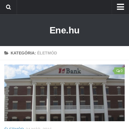
Főoldal
Ene.hu
Alternatív Energia
Technológia
Életmód
KATEGÓRIA:
ÉLETMÓD
0