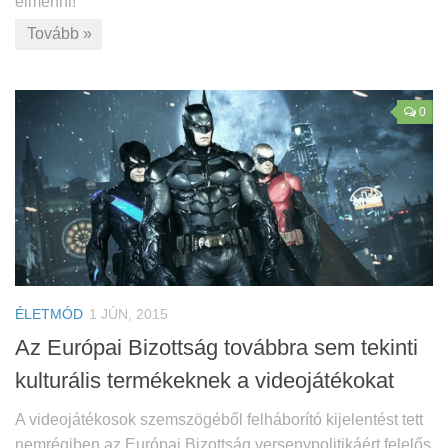
elmenni!
Tovább »
0
ÉLETMÓD
1 JÚN, 2015
Az Európai Bizottság továbbra sem tekinti
kulturális termékeknek a videojátékokat
A videojátékosok szemszögéből felháborító kijelentést tett
nemrégiben az Európai Bizottság versenypolitikáért felelős