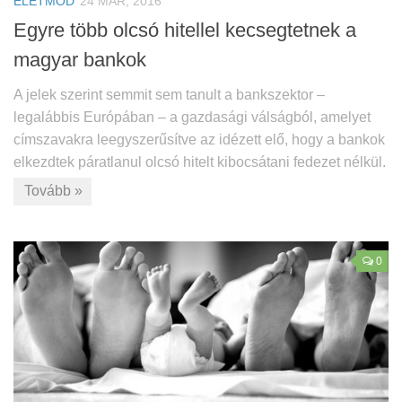
ÉLETMÓD
24 MÁR, 2016
Egyre több olcsó hitellel kecsegtetnek a
magyar bankok
A jelek szerint semmit sem tanult a bankszektor –
legalábbis Európában – a gazdasági válságból, amelyet
címszavakra leegyszerűsítve az idézett elő, hogy a bankok
elkezdtek páratlanul olcsó hitelt kibocsátani fedezet nélkül.
Tovább »
0