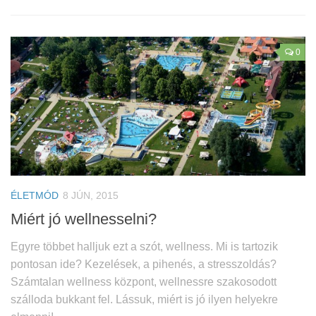
0
ÉLETMÓD
8 JÚN, 2015
Miért jó wellnesselni?
Egyre többet halljuk ezt a szót, wellness. Mi is tartozik
pontosan ide? Kezelések, a pihenés, a stresszoldás?
Számtalan wellness központ, wellnessre szakosodott
szálloda bukkant fel. Lássuk, miért is jó ilyen helyekre