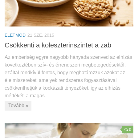
ÉLETMÓD
21 SZE, 2015
Csökkenti a koleszterinszintet a zab
Az emberiség egyre nagyobb hányada szenved az elhízás
következtében szív- és érrendszeri megbetegedésektől,
ezáltal rendkívül fontos, hogy meghatározzuk azokat az
élelmiszereket, amelyek rendszeres fogyasztásával
csökkenthetjük a kockázati tényezőket, így az elhízás
mértékét, a magas...
Tovább »
0