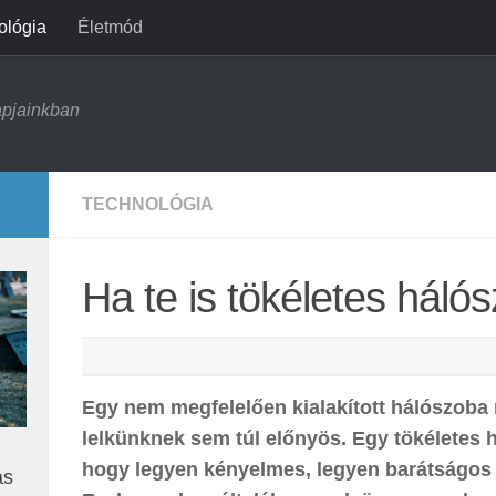
ológia
Életmód
apjainkban
TECHNOLÓGIA
Ha te is tökéletes háló
Egy nem megfelelően kialakított hálószob
lelkünknek sem túl előnyös. Egy tökéletes h
hogy legyen kényelmes, legyen barátságos
ás