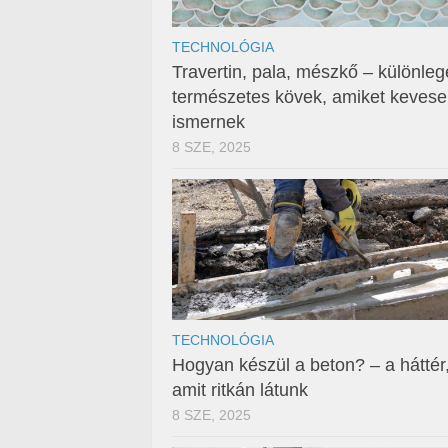
TECHNOLÓGIA
Travertin, pala, mészkő – különleg
természetes kövek, amiket keves
ismernek
8 SZE, 2025
TECHNOLÓGIA
Hogyan készül a beton? – a háttér
amit ritkán látunk
8 SZE, 2025