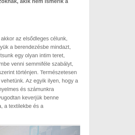
zoknak, akik nem ismerik a
akkor az elsődleges célunk,
gyük a berendezésbe mindazt,
sunk egy olyan intim teret,
embe venni semmiféle szabályt,
zerint történjen. Természetesen
vehetünk. Az egyik ilyen, hogy a
ényelmes és számunkra
yugodtan keverjük benne
, a textilekbe és a