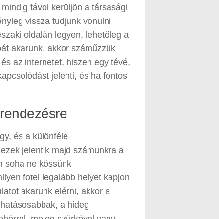
mindig távol kerüljön a társasági
ényleg vissza tudjunk vonulni
szaki oldalán legyen, lehetőleg a
bát akarunk, akkor száműzzük
és az internetet, hiszen egy tévé,
pcsolódást jelenti, és ha fontos
.
erendezésre
y, és a különféle
 ezek jelentik majd számunkra a
én soha ne kössünk
lyen fotel legalább helyet kapjon
atot akarunk elérni, akkor a
eghatásosabbak, a hideg
fehérrel, meleg szürkével vagy