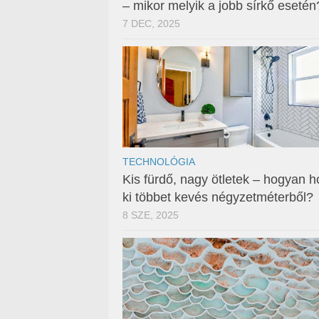
– mikor melyik a jobb sírkő esetén
7 DEC, 2025
TECHNOLÓGIA
Kis fürdő, nagy ötletek – hogyan h
ki többet kevés négyzetméterből?
8 SZE, 2025