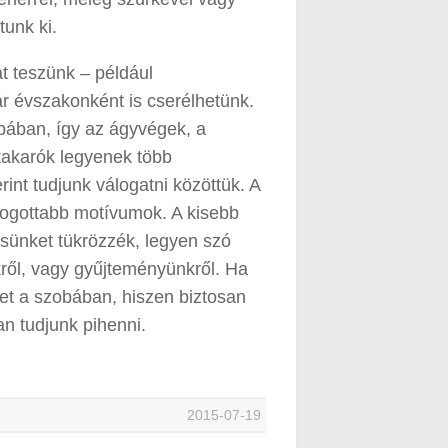
tunk ki.
at teszünk – például
ár évszakonként is cserélhetünk.
bában, így az ágyvégek, a
takarók legyenek több
rint tudjunk válogatni közöttük. A
fogottabb motívumok. A kisebb
ésünket tükrözzék, legyen szó
kről, vagy gyűjteményünkről. Ha
et a szobában, hiszen biztosan
n tudjunk pihenni.
2015-07-19