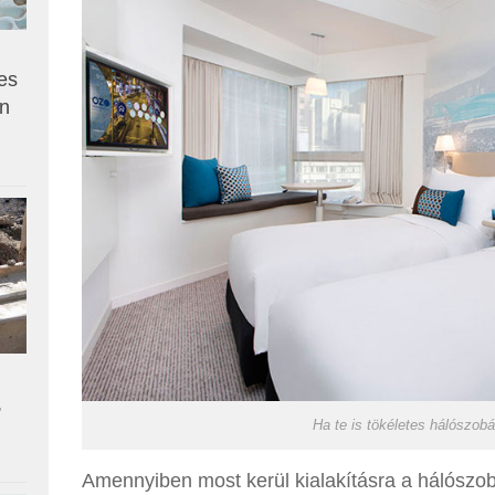
es
en
,
Ha te is tökéletes hálószob
Amennyiben most kerül kialakításra a hálószob