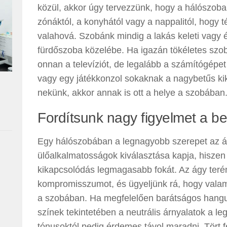
közül, akkor úgy tervezzünk, hogy a hálószoba 
zónáktól, a konyhától vagy a nappalitól, hogy t
valahová. Szobánk mindig a lakás keleti vagy é
fürdőszoba közelébe. Ha igazán tökéletes szo
onnan a televíziót, de legalább a számítógépet 
vagy egy játékkonzol sokaknak a nagybetűs kika
nekünk, akkor annak is ott a helye a szobában
Fordítsunk nagy figyelmet a b
Egy hálószobában a legnagyobb szerepet az ág
ülőalkalmatosságok kiválasztása kapja, hiszen
kikapcsolódás legmagasabb fokát. Az ágy ter
kompromisszumot, és ügyeljünk rá, hogy valami
a szobában. Ha megfelelően barátságos hangul
színek tekintetében a neutrális árnyalatok a l
tónusoktól pedig érdemes távol maradni. Tört 