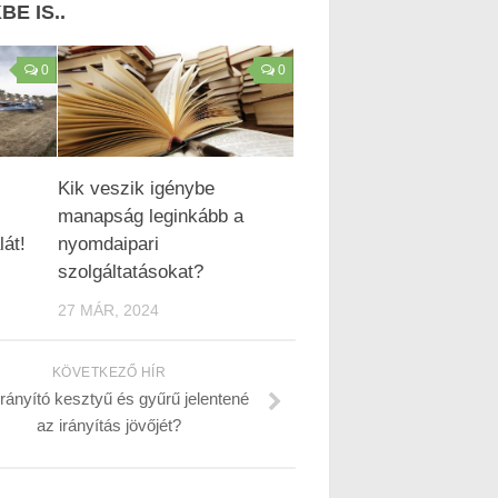
E IS..
0
0
Kik veszik igénybe
manapság leginkább a
lát!
nyomdaipari
szolgáltatásokat?
27 MÁR, 2024
KÖVETKEZŐ HÍR
rányító kesztyű és gyűrű jelentené
az irányítás jövőjét?