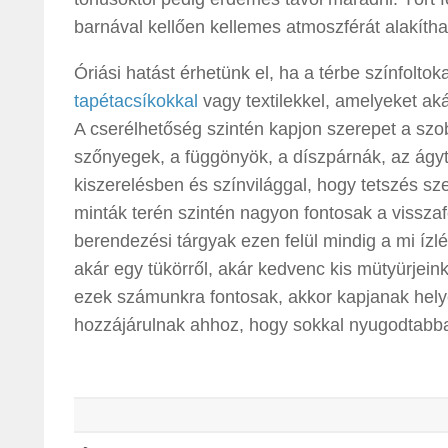
barnával kellően kellemes atmoszférát alakítha
Óriási hatást érhetünk el, ha a térbe színfoltok
tapétacsíkokkal
vagy textilekkel, amelyeket ak
A cserélhetőség szintén kapjon szerepet a szo
szőnyegek, a függönyök, a díszpárnák, az ágy
kiszerelésben és színvilággal, hogy tetszés sze
minták terén szintén nagyon fontosak a vissza
berendezési tárgyak ezen felül mindig a mi ízl
akár egy tükörről, akár kedvenc kis mütyürjein
ezek számunkra fontosak, akkor kapjanak hely
hozzájárulnak ahhoz, hogy sokkal nyugodtabba