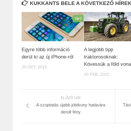
KUKKANTS BELE A KÖVETKEZŐ HÍREKB
0
Egyre több információ
A legjobb tipp
derül ki az új iPhone-ról
traktorosoknak:
Kövessük a föld vona
20 OKT, 2016
10 FEB, 2021
ELŐZŐ HÍR
A szoptatás újabb jótékony hatására
Távi
derült fény