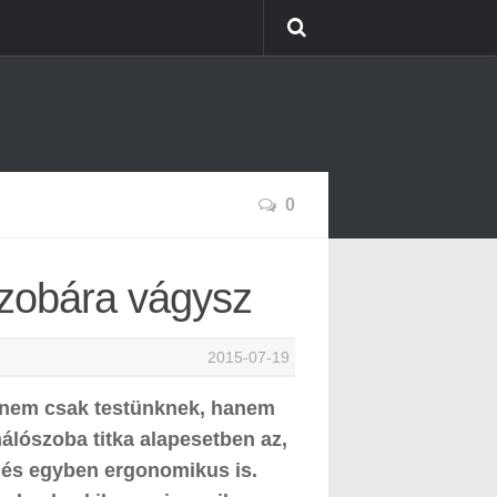
0
szobára vágysz
2015-07-19
a nem csak testünknek, hanem
álószoba titka alapesetben az,
 és egyben ergonomikus is.