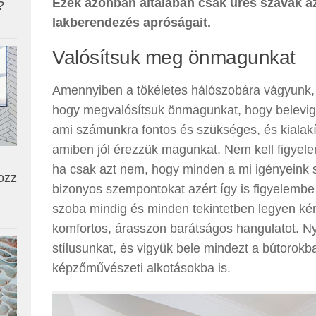
Ezek azonban általában csak üres szavak a
?
lakberendezés apróságait.
Valósítsuk meg önmagunkat
Amennyiben a tökéletes hálószobára vágyunk, 
hogy megvalósítsuk önmagunkat, hogy belevi
ami számunkra fontos és szükséges, és kialakít
amiben jól érezzük magunkat. Nem kell figyel
ha csak azt nem, hogy minden a mi igényeink s
ozz
bizonyos szempontokat azért így is figyelembe 
szoba mindig és minden tekintetben legyen k
komfortos, árasszon barátságos hangulatot. N
stílusunkat, és vigyük bele mindezt a bútorokba
képzőművészeti alkotásokba is.