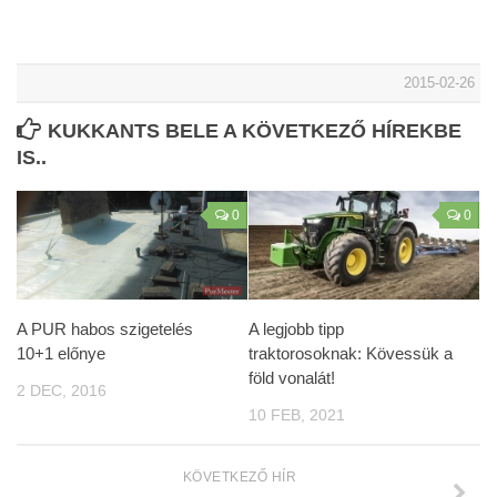
2015-02-26
KUKKANTS BELE A KÖVETKEZŐ HÍREKBE
IS..
0
0
A PUR habos szigetelés
A legjobb tipp
10+1 előnye
traktorosoknak: Kövessük a
föld vonalát!
2 DEC, 2016
10 FEB, 2021
KÖVETKEZŐ HÍR