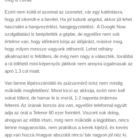
Ezért nem küldi el azonnal az üzenetet, vár egy kattintásra,
hogy jól sikerült-e a bevitel. Ha jól tudunk angolul, akkor jól lehet
használni a hangvezérlést, hangjegyzetelést. A Google Now
szolgáltatást is beépítették a gépbe, de egyelőre nem sok
értelme van, hogy időnként kiírja az időjárást, máskor meg,
hogy milyen messze vagyunk otthonról. Lehet néhány
alkalmazást is feltölteni, de még nem nagy a választék, továbbá
a rá tölthető mini-képernyős játékok nem annyira izgalmasak az
apró 1.3 col miatt.
Van benne lépésszámláló és pulzusmérő is/ez nem mindig
működik megfelelően/. Mivel kicsi az akksija, ezért nem kell
sokat tölteni, de hamar le is merül, 1-2 naponta érdemes
feltenni. Az órának borsós ára van, egyelőre telefonnal együtt
adja az órát a Telenor 80 ezer forintért. Viszont sok dolog,
ahogyan az előbb írtam, még nem működik a legjobban, nincs
benne magyarosítás, nem praktikus a kerek kijelző, és kevés
app van hozzá /magyar abszolút nincs/ bár nagyon jól néz ki.