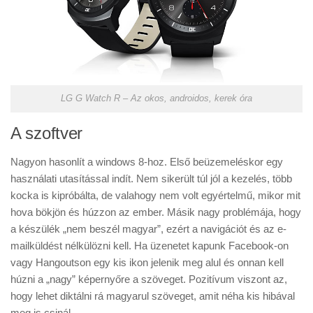
LG G Watch R – Az okos, androidos, kerek óra
A szoftver
Nagyon hasonlít a windows 8-hoz. Első beüzemeléskor egy
használati utasítással indít. Nem sikerült túl jól a kezelés, több
kocka is kipróbálta, de valahogy nem volt egyértelmű, mikor mit
hova bökjön és húzzon az ember. Másik nagy problémája, hogy
a készülék „nem beszél magyar”, ezért a navigációt és az e-
mailküldést nélkülözni kell. Ha üzenetet kapunk Facebook-on
vagy Hangoutson egy kis ikon jelenik meg alul és onnan kell
húzni a „nagy” képernyőre a szöveget. Pozitívum viszont az,
hogy lehet diktálni rá magyarul szöveget, amit néha kis hibával
meg is csinál.