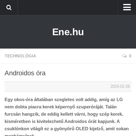
Főoldal
Ene.hu
Alternatív Energia
Technológia
Életmód
TECHNOLÓGIA
0
Androidos óra
2015-02-26
Egy okos-óra általában szegletes volt addig, amíg az LG
nem dobta piacra kerek képernyő szuperóráját. Talán
furcsán hangzik, de eddig kellett várni, hogy szép kerek,
kisméretben is kivitelezhető Androidos órát kapjunk. A
csuklónkon világít ez a gyönyörű OLED kijelző, amit sokan
megbámulnak.