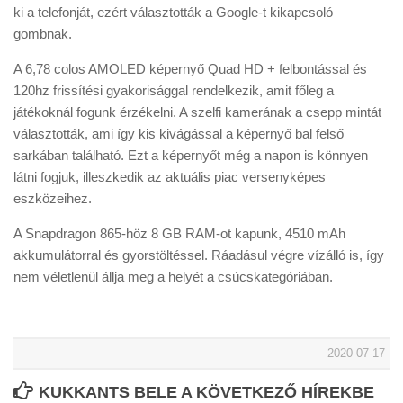
ki a telefonját, ezért választották a Google-t kikapcsoló
gombnak.
A 6,78 colos AMOLED képernyő Quad HD + felbontással és
120hz frissítési gyakorisággal rendelkezik, amit főleg a
játékoknál fogunk érzékelni. A szelfi kamerának a csepp mintát
választották, ami így kis kivágással a képernyő bal felső
sarkában található. Ezt a képernyőt még a napon is könnyen
látni fogjuk, illeszkedik az aktuális piac versenyképes
eszközeihez.
A Snapdragon 865-höz 8 GB RAM-ot kapunk, 4510 mAh
akkumulátorral és gyorstöltéssel. Ráadásul végre vízálló is, így
nem véletlenül állja meg a helyét a csúcskategóriában.
2020-07-17
KUKKANTS BELE A KÖVETKEZŐ HÍREKBE