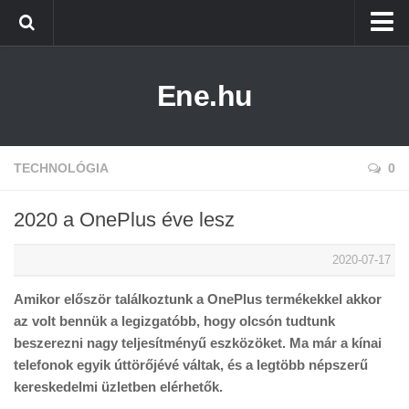
Főoldal
Ene.hu
Alternatív Energia
Technológia
Életmód
TECHNOLÓGIA
0
2020 a OnePlus éve lesz
2020-07-17
Amikor először találkoztunk a OnePlus termékekkel akkor
az volt bennük a legizgatóbb, hogy olcsón tudtunk
beszerezni nagy teljesítményű eszközöket. Ma már a kínai
telefonok egyik úttörőjévé váltak, és a legtöbb népszerű
kereskedelmi üzletben elérhetők.