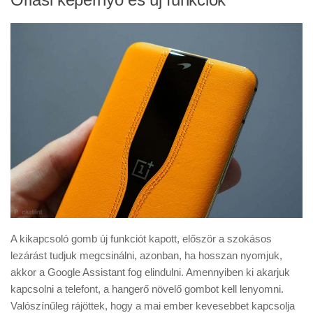
A kikapcsoló gomb új funkciót kapott, először a szokásos
lezárást tudjuk megcsinálni, azonban, ha hosszan nyomjuk,
akkor a Google Assistant fog elindulni. Amennyiben ki akarjuk
kapcsolni a telefont, a hangerő növelő gombot kell lenyomni.
Valószínűleg rájöttek, hogy a mai ember kevesebbet kapcsolja