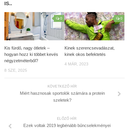
IS..
0
0
Kis fürdő, nagy ötletek –
Kinek szerencsevadászat,
hogyan hozz ki többet kevés
kinek okos befektetés
négyzetméterből?
4 MÁR, 2023
8 SZE, 2025
KÖVETKEZŐ HÍR
Miért hasznosak sportolók számára a protein
szeletek?
ELŐZŐ HÍR
Ezek voltak 2019 legbénább bűncselekményei