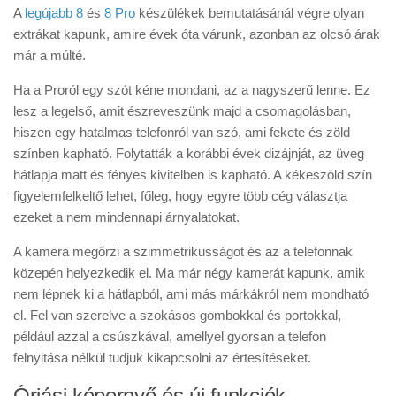
A
legújabb 8
és
8 Pro
készülékek bemutatásánál végre olyan
extrákat kapunk, amire évek óta várunk, azonban az olcsó árak
már a múlté.
Ha a Proról egy szót kéne mondani, az a nagyszerű lenne. Ez
lesz a legelső, amit észreveszünk majd a csomagolásban,
hiszen egy hatalmas telefonról van szó, ami fekete és zöld
színben kapható. Folytatták a korábbi évek dizájnját, az üveg
hátlapja matt és fényes kivitelben is kapható. A kékeszöld szín
figyelemfelkeltő lehet, főleg, hogy egyre több cég választja
ezeket a nem mindennapi árnyalatokat.
A kamera megőrzi a szimmetrikusságot és az a telefonnak
közepén helyezkedik el. Ma már négy kamerát kapunk, amik
nem lépnek ki a hátlapból, ami más márkákról nem mondható
el. Fel van szerelve a szokásos gombokkal és portokkal,
például azzal a csúszkával, amellyel gyorsan a telefon
felnyitása nélkül tudjuk kikapcsolni az értesítéseket.
Óriási képernyő és új funkciók